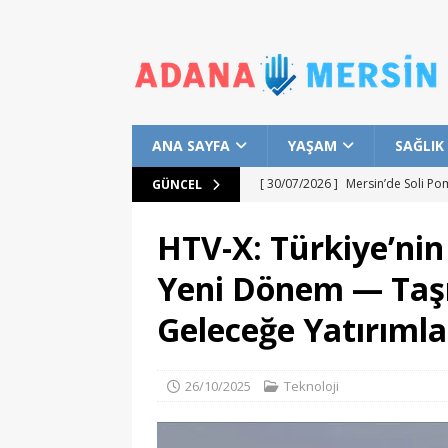
ANA SAYFA
YAŞAM
SAĞLIK
[ 30/07/2026 ]
Mersin’de Soli Po
GÜNCEL
[ 29/07/2026 ]
Mersin Büyükşehir
HTV-X: Türkiye’nin
[ 28/07/2026 ]
Mersin Büyükşehir
Yeni Dönem — Taşıd
ADANAMERSİN
Geleceğe Yatırımla
[ 25/07/2026 ]
Karşıyakalı Çocukl
EĞITIM
26/10/2025
Teknoloji
[ 01/08/2026 ]
Akkuyu NGS Bölges
Başlık
ADANAMERSİN