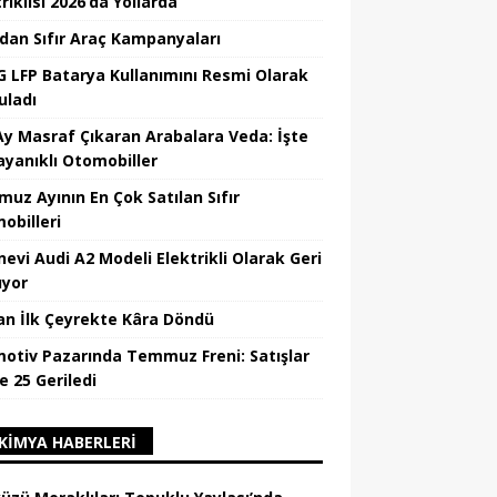
riklisi 2026’da Yollarda
’dan Sıfır Araç Kampanyaları
 LFP Batarya Kullanımını Resmi Olarak
uladı
Ay Masraf Çıkaran Arabalara Veda: İşte
ayanıklı Otomobiller
uz Ayının En Çok Satılan Sıfır
obilleri
nevi Audi A2 Modeli Elektrikli Olarak Geri
yor
an İlk Çeyrekte Kâra Döndü
otiv Pazarında Temmuz Freni: Satışlar
e 25 Geriledi
KIMYA HABERLERI