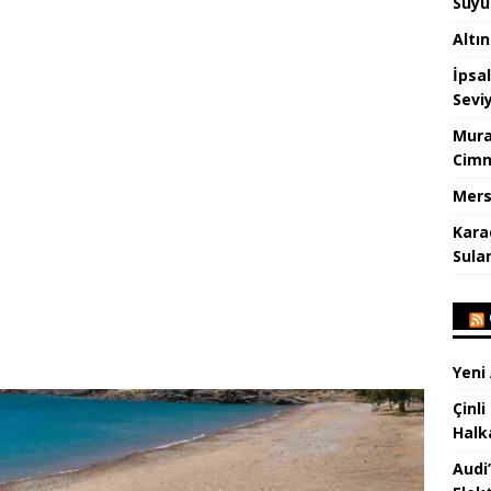
Suyu
Altı
İpsa
Sevi
Mura
Cimn
Mers
Kara
Sula
Yeni
Çinli
Halk
Audi