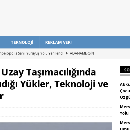
TEKNOLOJI
REKLAM VER!
mpeiopolis Sahil Yürüyüş Yolu Yenilendi
ADANAMERSİN
 Yaralı Sokak Hayvanlarına Umut Oluyor
ADANAMERSİN
 Uzay Taşımacılığında
SO
’den Öğrencilere Ücretsiz Yaz Atölyeleri – Özgün Başlık
ığı Yükler, Teknoloji ve
Akku
Çocu
r
ar İçin Yaza Özel Oryantiring Eğitimi: Etkinlik ve Katılım Rehberi
Özgü
Mers
inde Türk ve Rus Çocuklar Dostluk Etkinliğinde Buluştu – Özgün
Yolu
Mers
Umut