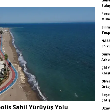
Göky
Bulu
Pers
Muha
Bilim
Tespi
NASA
En Y
Dünya
Arke
Çöl 
Karşı
Okya
Orta
Beşe
Çatı
olis Sahil Yürüyüş Yolu
Uzay