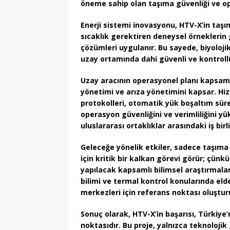
öneme sahip olan
taşıma güvenliği
ve
op
Enerji sistemi inovasyonu
, HTV-X’in taşı
sıcaklık gerektiren deneysel örneklerin 
çözümleri uygulanır. Bu sayede, biyoloji
uzay ortamında dahi güvenli ve kontrollü 
Uzay aracının operasyonel planı
kapsamın
yönetimi ve arıza yönetimini kapsar. H
protokolleri
,
otomatik yük boşaltım süre
operasyon güvenliğini ve verimliliğini yü
uluslararası ortaklıklar
arasındaki iş birli
Geleceğe yönelik etkiler
, sadece taşıma 
için kritik bir kalkan görevi görür; çünk
yapılacak kapsamlı bilimsel araştırmalar 
bilimi
ve
termal kontrol
konularında elde
merkezleri için referans noktası oluştur
Sonuç olarak
, HTV-X’in başarısı, Türkiye
noktasıdır. Bu proje, yalnızca teknoloji