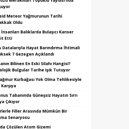
üzü Meraklıları Topuklu Yaylası’nda
şuyor
eid Meteor Yağmurunun Tarihi
kkak Oldu
 İnsanları Balıklarda Bulaşıcı Kanser
t Etti
 Datalarıyla Hayat Barındırma İhtimali
üksek 7 Gezegen Açıklandı
nın Bilinen En Eski Silahı Hangisi?
olojik Bulgular Tarihe Işık Tutuyor
Yağmur Kurbağası Yok Olma Tehlikesiyle
 Karşıya
nus Tabanında Güneşsiz Hayatın Sırrı
ya Çıkıyor
rlerle Filler Arasında Mümkün Bir
şma Senaryosu
da Çözülen Atom Gizemi