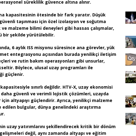
erasyonel süreklilik
güvence altına alınır.
ma kapasitesinin ötesinde bir fark yaratır. Düşük
güvenli taşınması için özel izolasyon ve soğutma
k ve malzeme bilimi deneyleri gibi hassas çalışmalar,
bir şekilde yürütülebilir.
da, 6 aylık ISS misyonu süresince ana görevler, yük
izmet entegrasyonu açısından burada
yenilikçi iletişim
çleri
ve
rutin bakım operasyonları
gibi unsurlar,
kseltir. Böylece,
ulusal uzay programları
ile
ği güçlenir.
kapasitesiyle sınırlı değildir. HTV-X,
uzay ekonomisi
ü daha güvenli ve verimli lojistik çözümleri, uzayda
için altyapıyı güçlendirir. Ayrıca,
yenilikçi malzeme
 edilen bulgular, dünya genelindeki araştırma
ur.
’nin uzay yatırımlarını şekillendirecek kritik bir dönüm
k gelişmeleri değil, aynı zamanda
altyapı ve eğitim