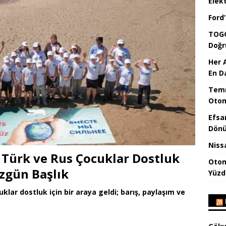
Elekt
Ford
TOGG
Doğr
Her 
En D
Temm
Otom
Efsa
Dönü
Niss
Türk ve Rus Çocuklar Dostluk
Otom
Özgün Başlık
Yüzd
ar dostluk için bir araya geldi; barış, paylaşım ve