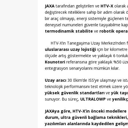
JAXA
tarafından geliştirilen ve
HTV-X
olarak a
değiştirecek niteliklere sahip bir adım olarak 
bir araç olmayıp, enerji sistemiyle güçlenen t
deneysel numuneleri güvenle taşıyabilme kap
termodinamik stabilite
ve
robotik opera
HTV-X’in Tanegaşima Uzay Merkezi’nden fırl
uluslararası uzay lojistiği
için bir kilometr
ölçüde artış göstermekte ve yaklaşık 6 tonlu
Kounotori
referansına göre yaklaşık %50 üzeri
entegrasyon senaryolarını mümkün kılar.
Uzay aracı
30 Ekim’de ISS’ye ulaşmayı ve ista
teknolojik performansını test etmek üzere yör
yüksek güvenlik standartları
ve
yük taşı
sunuyor. Bu süreç,
ULTRALOWP
ve
yenilikç
JAXAya göre, HTV-X’in önceki modellere 
durum,
ultra güvenli bağlama teknikleri
yazılımları
alanlarında kaydedilen gelişmel