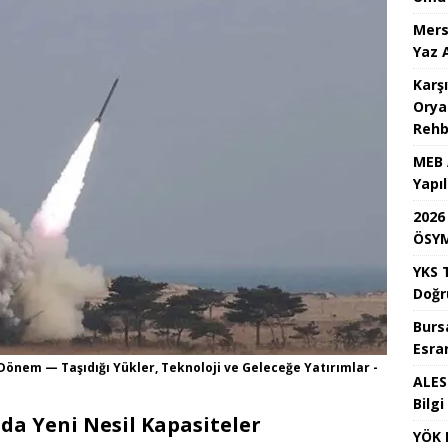
Mers
Yaz 
Karş
Oryan
Rehb
MEB 
Yapı
2026
ÖSYM
YKS 
Doğr
Burs
Esrar
Dönem — Taşıdığı Yükler, Teknoloji ve Geleceğe Yatırımlar -
ALES 
Bilgi
nda Yeni Nesil Kapasiteler
YÖK 