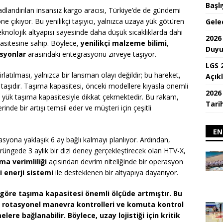
Başlı
dlandırılan insansız kargo aracısı, Türkiye’de de gündemi
öne çıkıyor. Bu yenilikçi taşıyıcı, yalnızca uzaya yük götüren
Gele
eknolojik altyapısı sayesinde daha düşük sıcaklıklarda dahi
2026
asitesine sahip. Böylece,
yenilikçi malzeme bilimi
,
Duyu
syonlar
arasındaki entegrasyonu zirveye taşıyor.
LGS 
atılması, yalnızca bir lansman olayı değildir; bu hareket,
Açık
e taşıdır. Taşıma kapasitesi, önceki modellere kıyasla önemli
2026
k yük taşıma kapasitesiyle dikkat çekmektedir. Bu rakam,
Tarih
nde bir artışı temsil eder ve müşteri için çeşitli
EN
syona yaklaşık 6 ay bağlı kalmayı planlıyor. Ardından,
üngede 3 aylık bir dizi deney gerçekleştirecek olan HTV-X,
ma verimliliği
açısından devrim niteliğinde bir operasyon
i enerji sistemi
ile desteklenen bir altyapıya dayanıyor.
göre taşıma kapasitesi önemli ölçüde artmıştır. Bu
,
rotasyonel manevra kontrolleri
ve
komuta kontrol
ere bağlanabilir. Böylece, uzay lojistiği için kritik