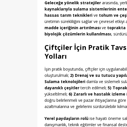
Geleceğe yönelik stratejiler
arasında, yerl
kaynaklarıyla sulama sistemlerinin ent
hassas tarım teknikleri
ve
tohum ve çeşi
üretimin sürekliliğini sağlar ve çevresel etkiyi 
madde içeriğinin artırılması
ve
toprakta
biyolojik çözümlerin kullanılması
, sürdürü
Çiftçiler İçin Pratik Tav
Yolları
İşin pratik boyutunda, çiftçiler için uygulanabilir
oluşturulmalı;
2) Drenaj ve su tutucu yapıl
Sulama teknolojileri
damla ve sislemeli sula
dayanıklı çeşitler
tercih edilmeli;
5) Toprak
yükseltilmeli;
6) Zararlı ve hastalık izleme
doğru belirlenmeli ve pazar ihtiyaçlarına göre ü
azaltmalarına ve gelirlerini sürdürülebilir kılm
Yerel paydaşların rolü
ise hayati öneme sahi
danışmanlık, teknik eğitimler ve finansal deste