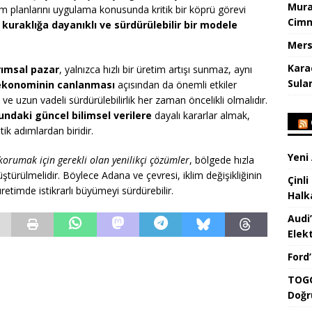
Mura
ım planlarını uygulama konusunda kritik bir köprü görevi
Cimn
i
kuraklığa dayanıklı ve sürdürülebilir bir modele
Mers
Kara
arımsal pazar
, yalnızca hızlı bir üretim artışı sunmaz, aynı
Sula
 ekonominin canlanması
açısından da önemli etkiler
ve uzun vadeli sürdürülebilirlik her zaman öncelikli olmalıdır.
ndaki güncel bilimsel verilere
dayalı kararlar almak,
ik adımlardan biridir.
Yeni
orumak için gerekli olan yenilikçi çözümler
, bölgede hızla
türülmelidir. Böylece Adana ve çevresi, iklim değişikliğinin
Çinli
üretimde istikrarlı büyümeyi sürdürebilir.
Halk
Audi
Elekt
Ford
TOGG
Doğr