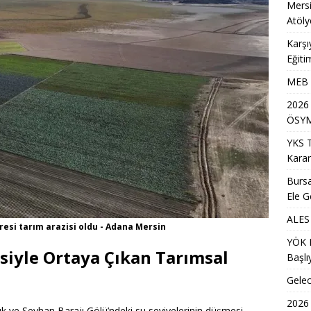
Mersi
Atöly
Karşı
Eğiti
MEB A
2026
ÖSYM
YKS 
Karar
Bursa
Ele G
ALES 
esi tarım arazisi oldu - Adana Mersin
YÖK D
siyle Ortaya Çıkan Tarımsal
Başlı
Gelec
2026
 ve Seyhan Barajı Gölü’ndeki su seviyelerinin düşmesi,