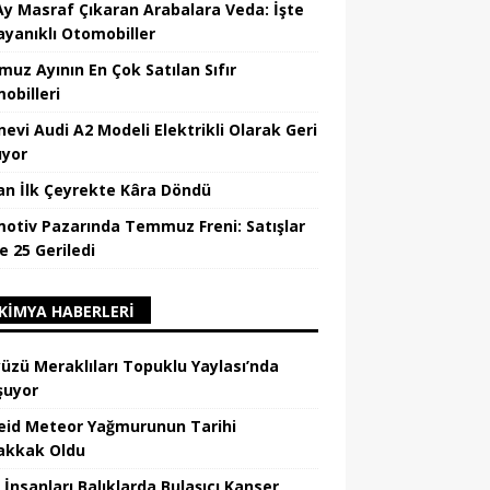
Ay Masraf Çıkaran Arabalara Veda: İşte
ayanıklı Otomobiller
uz Ayının En Çok Satılan Sıfır
obilleri
nevi Audi A2 Modeli Elektrikli Olarak Geri
yor
an İlk Çeyrekte Kâra Döndü
otiv Pazarında Temmuz Freni: Satışlar
e 25 Geriledi
KIMYA HABERLERI
üzü Meraklıları Topuklu Yaylası’nda
şuyor
eid Meteor Yağmurunun Tarihi
kkak Oldu
 İnsanları Balıklarda Bulaşıcı Kanser