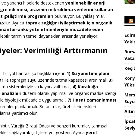
i ve yabancı hibelerle desteklenen
yenilenebilir enerji
egre edilmesi
,
arazinin mikroklima verilerini kullanan
t geliştirme programları
bulunuyor. Bu yaklaşımlar,
azaltır. Ayrıca
toprak sağlığını iyileştirmek için organik
 mantar-anksiyete etmenleriyle mücadele eden
Edir
lebilir tarımın temel dayanakları arasında yer alıyor.
Yakla
siyeler: Verimliliği Arttırmanın
Burs
Vata
Keçi
 bir yol haritası şu başlıkları içerir:
1) Su yönetimi planı
Kony
ar
ile toprağın suyu üzerinde tutma kapasitesi artırılmalı;
3)
Yüks
ma sistemleriyle su kaybı azaltılmalı;
4) Kuraklığa
 analizleri
düzenli olarak yapılmalı ve organik madde içeriği
Mers
ile biyolojik mücadele uygulanmalı;
7) Hasat zamanlaması
Suyu
rünler planlanmalı. Bu adımlar, üreticilerin riskleri
Altı
alarına yardımcı olur.
İpsa
ptir. Yüreğir Ziraat Odası ve benzeri kurumlar, tarımsal
Sevi
kler sağlayarak çiftçilere yol gösterir. Ayrıca
yerel