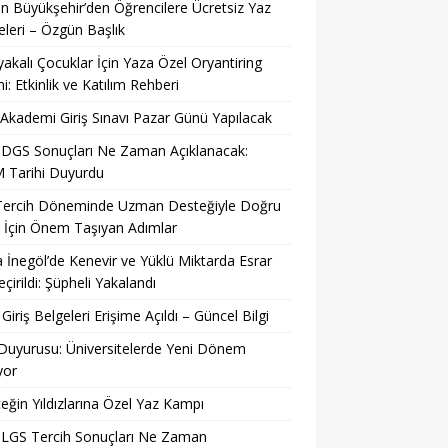
n Büyükşehir’den Öğrencilere Ücretsiz Yaz
eleri – Özgün Başlık
yakalı Çocuklar İçin Yaza Özel Oryantiring
mi: Etkinlik ve Katılım Rehberi
kademi Giriş Sınavı Pazar Günü Yapılacak
 DGS Sonuçları Ne Zaman Açıklanacak:
 Tarihi Duyurdu
Tercih Döneminde Uzman Desteğiyle Doğru
 İçin Önem Taşıyan Adımlar
 İnegöl’de Kenevir ve Yüklü Miktarda Esrar
eçirildi: Şüpheli Yakalandı
Giriş Belgeleri Erişime Açıldı – Güncel Bilgi
uyurusu: Üniversitelerde Yeni Dönem
yor
eğin Yıldızlarına Özel Yaz Kampı
 LGS Tercih Sonuçları Ne Zaman