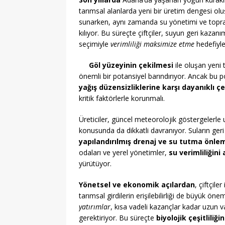
tarımsal alanlarda yeni bir üretim dengesi ol
sunarken, aynı zamanda su yönetimi ve toprak 
kılıyor. Bu süreçte çiftçiler, suyun geri kazan
seçimiyle
verimliliği maksimize etme
hedefiyle
Göl yüzeyinin çekilmesi
ile oluşan yeni 
önemli bir potansiyel barındırıyor. Ancak bu p
yağış düzensizliklerine karşı dayanıklı çe
kritik faktörlerle korunmalı.
Üreticiler, güncel meteorolojik göstergelerl
konusunda da dikkatli davranıyor. Suların geri
yapılandırılmış drenaj ve su tutma önlem
odaları ve yerel yönetimler,
su verimliliğini
yürütüyor.
Yönetsel ve ekonomik açılardan
, çiftçile
tarımsal girdilerin erişilebilirliği de büyük öne
yatırımlar
, kısa vadeli kazançlar kadar uzun va
gerektiriyor. Bu süreçte
biyolojik çeşitliliğ