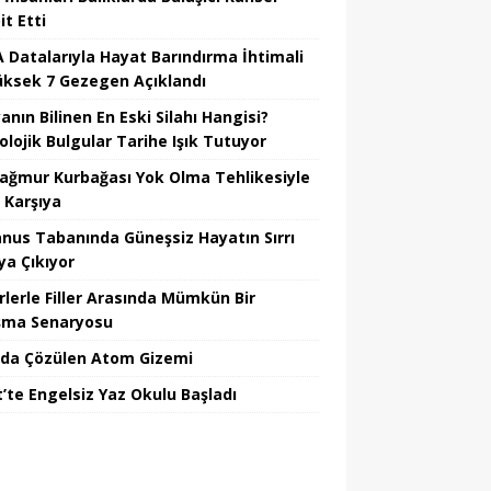
t Etti
 Datalarıyla Hayat Barındırma İhtimali
üksek 7 Gezegen Açıklandı
nın Bilinen En Eski Silahı Hangisi?
olojik Bulgular Tarihe Işık Tutuyor
Yağmur Kurbağası Yok Olma Tehlikesiyle
 Karşıya
nus Tabanında Güneşsiz Hayatın Sırrı
ya Çıkıyor
rlerle Filler Arasında Mümkün Bir
şma Senaryosu
da Çözülen Atom Gizemi
t’te Engelsiz Yaz Okulu Başladı