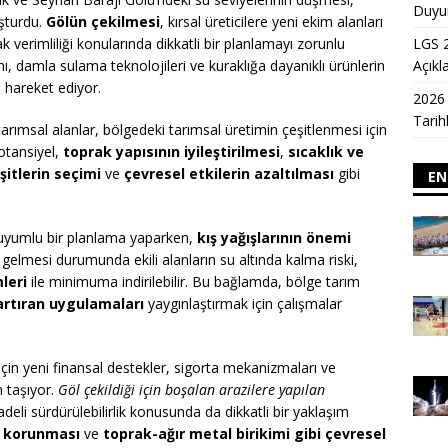
Duyu
uşturdu.
Gölün çekilmesi
, kırsal üreticilere yeni ekim alanları
LGS 
verimliliği konularında dikkatli bir planlamayı zorunlu
Açıkl
ımı, damla sulama teknolojileri ve kuraklığa dayanıklı ürünlerin
 hareket ediyor.
2026
Tarih
tarımsal alanlar, bölgedeki tarımsal üretimin çeşitlenmesi için
otansiyel,
toprak yapısının iyileştirilmesi
,
sıcaklık ve
şitlerin seçimi
ve
çevresel etkilerin azaltılması
gibi
EN
e uyumlu bir planlama yaparken,
kış yağışlarının önemi
 gelmesi durumunda ekili alanların su altında kalma riski,
leri
ile minimuma indirilebilir. Bu bağlamda, bölge tarım
 artıran uygulamaları
yaygınlaştırmak için çalışmalar
r için yeni finansal destekler, sigorta mekanizmaları ve
m taşıyor.
Göl çekildiği için boşalan arazilere yapılan
deli sürdürülebilirlik konusunda da dikkatli bir yaklaşım
in korunması
ve
toprak-ağır metal birikimi gibi çevresel