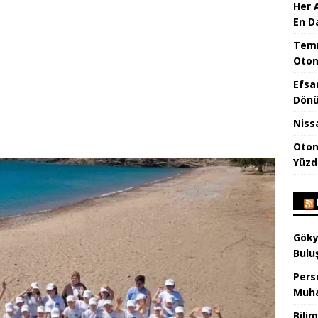
Her 
En D
Temm
Otom
Efsa
Dönü
Niss
Otom
Yüzd
Göky
Bulu
Pers
Muha
Bilim