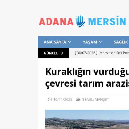
ANA SAYFA
YAŞAM
SAĞLIK
[ 30/07/2026 ]
Mersin’de Soli Po
GÜNCEL
[ 29/07/2026 ]
Mersin Büyükşehir
Kuraklığın vurduğ
[ 28/07/2026 ]
Mersin Büyükşehir
çevresi tarım arazi
ADANAMERSİN
[ 25/07/2026 ]
Karşıyakalı Çocukl
19/11/2025
GENEL
,
MANŞET
EĞITIM
[ 01/08/2026 ]
Akkuyu NGS Bölges
Başlık
ADANAMERSİN