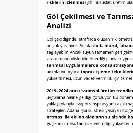
risklerin izlenmesi
gibi hususlar, üretim pla
Göl Çekilmesi ve Tarımsa
Analizi
Göl çekildiğinde, etrafında oluşan 1 kilometre
boşluk yaratıyor. Bu alanlarda
marul, lahana
sağlayabilir. Ancak suyun tamamen geri gelm
ziraat mühendislerinin önerdiği planlar uygu
tarımsal uygulamalarda konsantrasyonu
adımlardır. Ayrıca
toprak işleme teknikler
yükseltilmesi, uzun vadeli verimlilik için temel 
2019–2024 arası tarımsal üretim trendler
uygulama haline geldiği görülüyor. Bu dönemd
yaklaşımlarıyla evapotranspirasyonu azaltma
stratejiler, Adana gibi su stresi yaşayan bölg
artması ile ekilen alanların su altında k
güçlendirilmesi, tarımsal verimliliği yükselten 