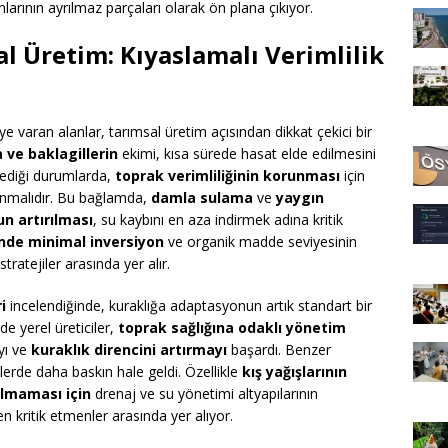
nlarının ayrılmaz parçaları olarak ön plana çıkıyor.
l Üretim: Kıyaslamalı Verimlilik
ye varan alanlar, tarımsal üretim açısından dikkat çekici bir
 ve baklagillerin
ekimi, kısa sürede hasat elde edilmesini
ediği durumlarda,
toprak verimliliğinin korunması
için
lanmalıdır. Bu bağlamda,
damla sulama
ve
yaygın
n artırılması
, su kaybını en aza indirmek adına kritik
inde minimal inversiyon
ve organik madde seviyesinin
stratejiler arasında yer alır.
i
incelendiğinde, kuraklığa adaptasyonun artık standart bir
e yerel üreticiler,
toprak sağlığına odaklı yönetim
yı ve
kuraklık direncini artırmayı
başardı. Benzer
elerde daha baskın hale geldi. Özellikle
kış yağışlarının
almaması için
drenaj ve su yönetimi altyapılarının
en kritik etmenler arasında yer alıyor.