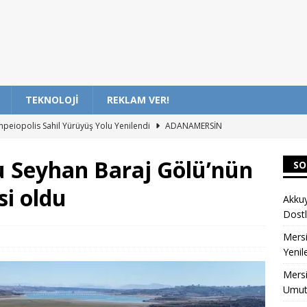
TEKNOLOJI
REKLAM VER!
mpeiopolis Sahil Yürüyüş Yolu Yenilendi
ADANAMERSİN
 Yaralı Sokak Hayvanlarına Umut Oluyor
ADANAMERSİN
u Seyhan Baraj Gölü’nün
SO
’den Öğrencilere Ücretsiz Yaz Atölyeleri – Özgün Başlık
si oldu
Akkuy
Dostl
ar İçin Yaza Özel Oryantiring Eğitimi: Etkinlik ve Katılım Rehberi
Mersi
Yenil
inde Türk ve Rus Çocuklar Dostluk Etkinliğinde Buluştu – Özgün
Mersi
Umut