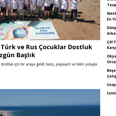
Tespi
NASA
En Y
Dünya
Arke
Çöl 
Türk ve Rus Çocuklar Dostluk
Karşı
Özgün Başlık
Okya
Orta
stluk için bir araya geldi; barış, paylaşım ve bilim yoluyla
Beşe
Çatı
Uzay
İzmi