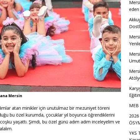
Mersi
eden 
Akkuy
Dostl
Mersi
Yenil
Mersi
Umut
Mersi
Atöly
Karşı
Eğiti
dana Mersin
MEB A
dımlar atan minikler için unutulmaz bir mezuniyet töreni
lduğu bu özel kurumda, çocuklar yıl boyunca öğrendiklerini
2026
ir coşku yaşattı. Şimdi, bu özel günü adım adım inceleyelim ve
ÖSYM
alalım.
YKS 
Karar