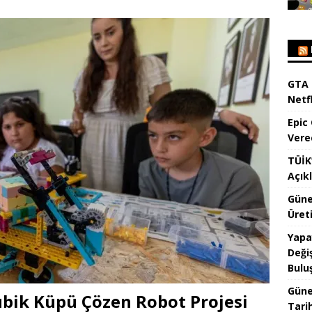
GTA 
Netfl
Epic
Vere
TÜİK’
Açık
Güne
Üreti
Yapa
Değiş
Bulu
Güne
ubik Küpü Çözen Robot Projesi
Tari