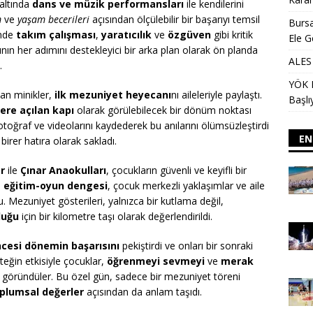
 altında
dans ve müzik performansları
ile kendilerini
m
ve
yaşam becerileri
açısından ölçülebilir bir başarıyı temsil
Bursa
inde
takım çalışması
,
yaratıcılık
ve
özgüven
gibi kritik
Ele G
arının her adımını destekleyici bir arka plan olarak ön planda
ALES 
.
YÖK D
kan minikler,
ilk mezuniyet heyecanı
nı aileleriyle paylaştı.
Başlı
lere açılan kapı
olarak görülebilecek bir dönüm noktası
otoğraf ve videolarını kaydederek bu anılarını ölümsüzleştirdi
EN
 birer hatıra olarak sakladı.
r
ile
Çınar Anaokulları
, çocukların güvenli ve keyifli bir
,
eğitim-oyun dengesi
, çocuk merkezli yaklaşımlar ve aile
u. Mezuniyet gösterileri, yalnızca bir kutlama değil,
luğu
için bir kilometre taşı olarak değerlendirildi.
ncesi dönemin başarısını
pekiştirdi ve onları bir sonraki
teğin etkisiyle çocuklar,
öğrenmeyi sevmeyi
ve
merak
 göründüler. Bu özel gün, sadece bir mezuniyet töreni
plumsal değerler
açısından da anlam taşıdı.