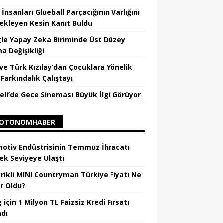
 İnsanları Glueball Parçacığının Varlığını
ekleyen Kesin Kanıt Buldu
le Yapay Zeka Biriminde Üst Düzey
a Değişikliği
ve Türk Kızılay’dan Çocuklara Yönelik
Farkındalık Çalıştayı
eli’de Gece Sineması Büyük İlgi Görüyor
OTONOMHABER
otiv Endüstrisinin Temmuz İhracatı
ek Seviyeye Ulaştı
trikli MINI Countryman Türkiye Fiyatı Ne
r Oldu?
için 1 Milyon TL Faizsiz Kredi Fırsatı
adı