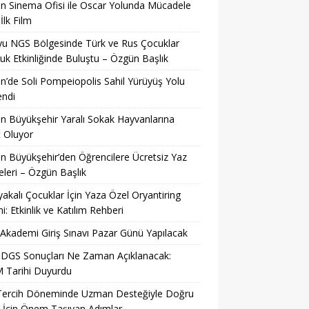
n Sinema Ofisi ile Oscar Yolunda Mücadele
İlk Film
u NGS Bölgesinde Türk ve Rus Çocuklar
uk Etkinliğinde Buluştu – Özgün Başlık
n’de Soli Pompeiopolis Sahil Yürüyüş Yolu
endi
n Büyükşehir Yaralı Sokak Hayvanlarına
 Oluyor
n Büyükşehir’den Öğrencilere Ücretsiz Yaz
eleri – Özgün Başlık
yakalı Çocuklar İçin Yaza Özel Oryantiring
mi: Etkinlik ve Katılım Rehberi
kademi Giriş Sınavı Pazar Günü Yapılacak
 DGS Sonuçları Ne Zaman Açıklanacak:
 Tarihi Duyurdu
Tercih Döneminde Uzman Desteğiyle Doğru
 İçin Önem Taşıyan Adımlar