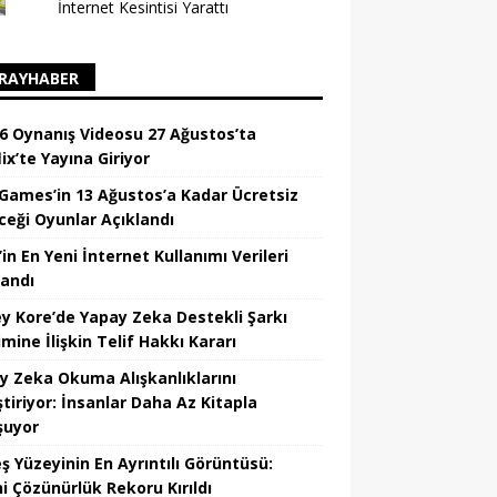
İnternet Kesintisi Yarattı
RAYHABER
6 Oynanış Videosu 27 Ağustos’ta
ix’te Yayına Giriyor
 Games’in 13 Ağustos’a Kadar Ücretsiz
ceği Oyunlar Açıklandı
in En Yeni İnternet Kullanımı Verileri
landı
y Kore’de Yapay Zeka Destekli Şarkı
mine İlişkin Telif Hakkı Kararı
y Zeka Okuma Alışkanlıklarını
tiriyor: İnsanlar Daha Az Kitapla
şuyor
ş Yüzeyinin En Ayrıntılı Görüntüsü:
hi Çözünürlük Rekoru Kırıldı