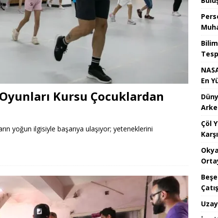
Bulu
Pers
Muha
Bilim
Tespi
NASA
En Y
 Oyunları Kursu Çocuklardan
Dünya
Arke
Çöl 
rın yoğun ilgisiyle başarıya ulaşıyor; yeteneklerini
Karşı
Okya
Orta
Beşe
Çatı
Uzay