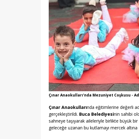
Çınar Anaokulları’nda Mezuniyet Coşkusu - A
Çınar Anaokulları
nda eğitimlerine değerli a
gerçekleştirildi.
Buca Belediyesi
nin sahibi o
sahneye taşıyarak aileleriyle birlikte büyük b
geleceğe uzanan bu kutlamayı mercek altına 