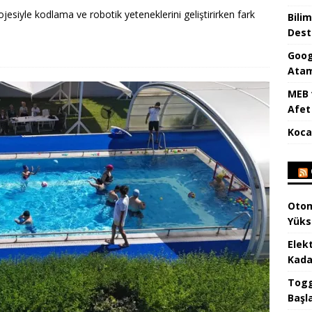
esiyle kodlama ve robotik yeteneklerini geliştirirken fark
Bilim
Dest
Goog
Atam
MEB 
Afet 
Koca
Otom
Yüks
Elek
Kada
Togg 
Başl