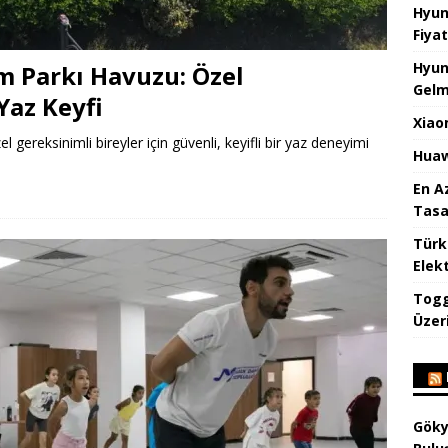
Hyun
Fiyat
Hyun
m Parkı Havuzu: Özel
Gelm
Yaz Keyfi
Xiao
gereksinimli bireyler için güvenli, keyifli bir yaz deneyimi
Huaw
En A
Tasa
Türk
Elekt
Togg
Üzeri
Göky