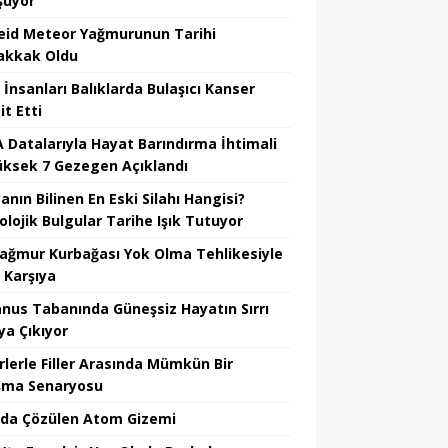
şuyor
eid Meteor Yağmurunun Tarihi
kkak Oldu
 İnsanları Balıklarda Bulaşıcı Kanser
t Etti
 Datalarıyla Hayat Barındırma İhtimali
üksek 7 Gezegen Açıklandı
nın Bilinen En Eski Silahı Hangisi?
olojik Bulgular Tarihe Işık Tutuyor
Yağmur Kurbağası Yok Olma Tehlikesiyle
 Karşıya
nus Tabanında Güneşsiz Hayatın Sırrı
ya Çıkıyor
rlerle Filler Arasında Mümkün Bir
şma Senaryosu
da Çözülen Atom Gizemi