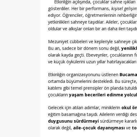
Etkinliğin açılışında, çocuklar sahne ışıkları
gösterdiler. Her bir performans,
kişisel gelişi
ediyor. Öğrenciler, öğretmenlerinin rehberliğ
yetkinlikleri sahneye taşıdılar. Aileler, çocukl
oldular ve alkışlar onları bir an daha ileri taşıdı
Mezuniyet cübbeleri ve kepleriyle sahneye çı
Bu an, sadece bir dönem sonu değil,
yenilik
olarak kayda geçti. Ebeveynler, çocuklarının f
ve küçük öykülerini uzun yıllar hatırlayacakları
Etkinliğin organizasyonunu üstlenen
Bucama
ortamda büyümelerini destekledi. Bu süreçte
katılımı gibi temel prensipler ön planda tutuld
çocukların
yaşam becerileri edinme yolcu
Gelecek için atılan adımlar, miniklerin
okul ö
eğitim basamağına taşıdı. Ailelerin verdiği des
duygusunu sürdürmeyi
sürdürmeye kararlı
olarak değil,
aile-çocuk dayanışması
ve
to