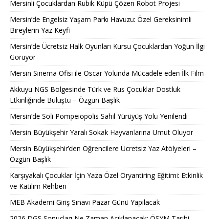
Mersinli Çocuklardan Rubik Küpü Çözen Robot Projesi
Mersin’de Engelsiz Yaşam Parkı Havuzu: Özel Gereksinimli
Bireylerin Yaz Keyfi
Mersin’de Ücretsiz Halk Oyunları Kursu Çocuklardan Yoğun İlgi
Görüyor
Mersin Sinema Ofisi ile Oscar Yolunda Mücadele eden İlk Film
Akkuyu NGS Bölgesinde Türk ve Rus Çocuklar Dostluk
Etkinliğinde Buluştu – Özgün Başlık
Mersin’de Soli Pompeiopolis Sahil Yürüyüş Yolu Yenilendi
Mersin Büyükşehir Yaralı Sokak Hayvanlarına Umut Oluyor
Mersin Büyükşehir’den Öğrencilere Ücretsiz Yaz Atölyeleri –
Özgün Başlık
Karşıyakalı Çocuklar İçin Yaza Özel Oryantiring Eğitimi: Etkinlik
ve Katılım Rehberi
MEB Akademi Giriş Sınavı Pazar Günü Yapılacak
2026 DGS Sonuçları Ne Zaman Açıklanacak: ÖSYM Tarihi