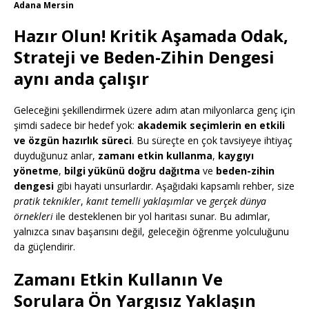
Adana Mersin
Hazır Olun! Kritik Aşamada Odak,
Strateji ve Beden-Zihin Dengesi
aynı anda çalışır
Geleceğini şekillendirmek üzere adım atan milyonlarca genç için
şimdi sadece bir hedef yok:
akademik seçimlerin en etkili
ve özgün hazırlık süreci
. Bu süreçte en çok tavsiyeye ihtiyaç
duyduğunuz anlar,
zamanı etkin kullanma
,
kaygıyı
yönetme
,
bilgi yükünü doğru dağıtma
ve
beden-zihin
dengesi
gibi hayati unsurlardır. Aşağıdaki kapsamlı rehber, size
pratik teknikler
,
kanıt temelli yaklaşımlar
ve
gerçek dünya
örnekleri
ile desteklenen bir yol haritası sunar. Bu adımlar,
yalnızca sınav başarısını değil, geleceğin öğrenme yolculuğunu
da güçlendirir.
Zamanı Etkin Kullanın Ve
Sorulara Ön Yargısız Yaklaşın