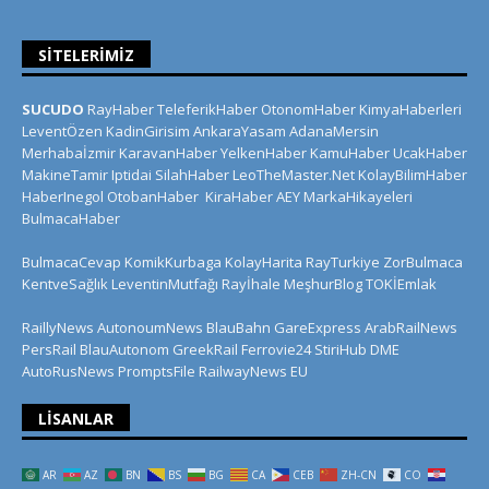
SITELERIMIZ
SUCUDO
RayHaber
TeleferikHaber
OtonomHaber
KimyaHaberleri
LeventÖzen
KadinGirisim
AnkaraYasam
AdanaMersin
Merhabaİzmir
KaravanHaber
YelkenHaber
KamuHaber
UcakHaber
MakineTamir
Iptidai
SilahHaber
LeoTheMaster.Net
KolayBilimHaber
HaberInegol
OtobanHaber
KiraHaber
AEY
MarkaHikayeleri
BulmacaHaber
BulmacaCevap
KomikKurbaga
KolayHarita
RayTurkiye
ZorBulmaca
KentveSağlık
LeventinMutfağı
Rayİhale
MeşhurBlog
TOKİEmlak
RaillyNews
AutonoumNews
BlauBahn
GareExpress
ArabRailNews
PersRail
BlauAutonom
GreekRail
Ferrovie24
StiriHub
DME
AutoRusNews
PromptsFile
RailwayNews EU
LISANLAR
AR
AZ
BN
BS
BG
CA
CEB
ZH-CN
CO