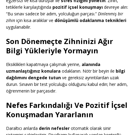
egzersizi ve kısa duruşlar ile
stres fiziğini yönetin
. Zihin,
tetiklerle karşılaştığında
pozitif içsel konuşmayı
devreye alın:
“Bu sınav sadece bir adım, yolculuğun parçası.”
Dinlenmiş bir
zihin
için kısa aralıklar ve
dönüşümlü odaklanma teknikleri
uygulanabilir.
Son Dönemeçte Zihninizi Ağır
Bilgi Yükleriyle Yormayın
Eksiklikleri kapatmaya çalışmak yerine,
alanında
uzmanlaştığınız konulara
odaklanın. Nötr bir beyin ile
bilgi
dağılımını dengede tutun
ve gereksiz ayrıntılardan uzak
durun. Sınavın bir test yolculuğu olduğunu kabul edin; her adım,
öğrenmenin bir parçasıdır.
Nefes Farkındalığı Ve Pozitif İçsel
Konuşmadan Yararlanın
Daraltıcı anlarda
derin nefesler
otomatik olarak sinir
sistemini sakinleştirir. Diyaframı kullanarak yapılan kontrollü