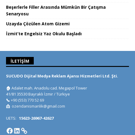
Beşerlerle Filler Arasında Mümkün Bir Çatışma
Senaryosu
Uzayda Çözülen Atom Gizemi
İzmit’te Engelsiz Yaz Okulu Başladı
İLETIŞIM
SUCUDO Dijital Medya Reklam Ajansı Hizmetleri Ltd. Şti.
🏠
Adalet mah. Anadolu cad. Megapol Tower
41/81 35530 Bayraklı İzmir / Türkiye
📞
+90 (553) 770 52 69
📩
ozendanismanlik@gmail.com
UETS:
15623-26967-42627