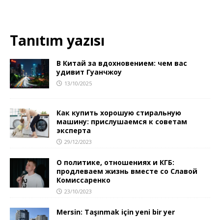
Tanıtım yazısı
В Китай за вдохновением: чем вас
удивит Гуанчжоу
13/10/2025
Как купить хорошую стиральную
машину: прислушаемся к советам
эксперта
29/12/2023
О политике, отношениях и КГБ:
продлеваем жизнь вместе со Славой
Комиссаренко
23/10/2023
Mersin: Taşınmak için yeni bir yer