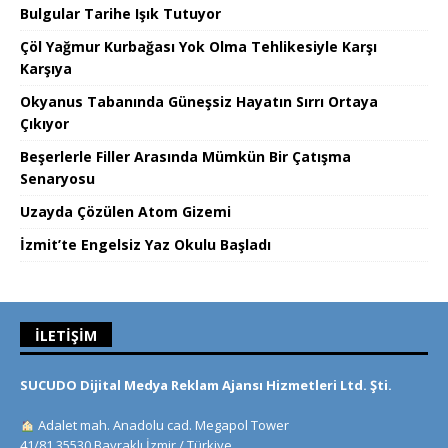
Bulgular Tarihe Işık Tutuyor
Çöl Yağmur Kurbağası Yok Olma Tehlikesiyle Karşı
Karşıya
Okyanus Tabanında Güneşsiz Hayatın Sırrı Ortaya
Çıkıyor
Beşerlerle Filler Arasında Mümkün Bir Çatışma
Senaryosu
Uzayda Çözülen Atom Gizemi
İzmit’te Engelsiz Yaz Okulu Başladı
İLETIŞIM
SUCUDO Dijital Medya Reklam Ajansı Hizmetleri Ltd. Şti.
Adalet mah. Anadolu cad. Megapol Tower
41/81 35530 Bayraklı İzmir / Türkiye