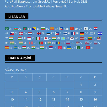
PersRail
BlauAutonom
GreekRail
Ferrovie24
StiriHub
DME
AutoRusNews
PromptsFile
RailwayNews EU
LISANLAR
AR
AZ
BN
BS
BG
CA
CEB
ZH-CN
CO
HR
CS
DA
NL
EN
ET
TL
FI
FR
DE
EL
IW
HI
HU
ID
IT
JA
KN
KK
KO
LV
LT
MS
ML
MR
NO
PT
PA
RO
RU
SR
SK
SL
ES
SV
TG
TA
TE
TH
TR
UK
UR
VI
HABER ARŞIVI
AĞUSTOS 2026
P
S
Ç
P
C
C
P
1
2
3
4
5
6
7
8
9
10
11
12
13
14
15
16
17
18
19
20
21
22
23