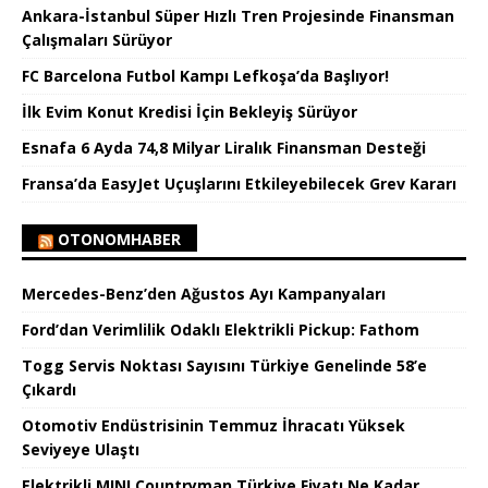
Ankara-İstanbul Süper Hızlı Tren Projesinde Finansman
Çalışmaları Sürüyor
FC Barcelona Futbol Kampı Lefkoşa’da Başlıyor!
İlk Evim Konut Kredisi İçin Bekleyiş Sürüyor
Esnafa 6 Ayda 74,8 Milyar Liralık Finansman Desteği
Fransa’da EasyJet Uçuşlarını Etkileyebilecek Grev Kararı
OTONOMHABER
Mercedes-Benz’den Ağustos Ayı Kampanyaları
Ford’dan Verimlilik Odaklı Elektrikli Pickup: Fathom
Togg Servis Noktası Sayısını Türkiye Genelinde 58’e
Çıkardı
Otomotiv Endüstrisinin Temmuz İhracatı Yüksek
Seviyeye Ulaştı
Elektrikli MINI Countryman Türkiye Fiyatı Ne Kadar