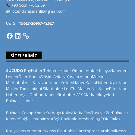
+90 (553) 770 52 69
ozendanismanlik@gmail.com
UETS:
15623-26967-42627
SITELERIMIZ
SUCUDO
RayHaber
TeleferikHaber
OtonomHaber
KimyaHaberleri
LeventÖzen
KadinGirisim
AnkaraYasam
AdanaMersin
Merhabaİzmir
KaravanHaber
YelkenHaber
KamuHaber
UcakHaber
MakineTamir
Iptidai
SilahHaber
LeoTheMaster.Net
KolayBilimHaber
HaberInegol
OtobanHaber
KiraHaber
AEY
MarkaHikayeleri
BulmacaHaber
BulmacaCevap
KomikKurbaga
KolayHarita
RayTurkiye
ZorBulmaca
KentveSağlık
LeventinMutfağı
Rayİhale
MeşhurBlog
TOKİEmlak
RaillyNews
AutonoumNews
BlauBahn
GareExpress
ArabRailNews