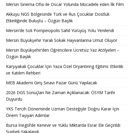
Mersin Sinema Ofisi ile Oscar Yolunda Mücadele eden İlk Film
Akkuyu NGS Bölgesinde Türk ve Rus Çocuklar Dostluk
Etkinliğinde Buluştu – Özgün Başlık
Mersin’de Soli Pompeiopolis Sahil Yürüyüş Yolu Yenilendi
Mersin Büyükşehir Yaralı Sokak Hayvanlarına Umut Oluyor
Mersin Büyükşehir’den Öğrencilere Ücretsiz Yaz Atölyeleri –
Özgün Başlık
Karşıyakalı Çocuklar İçin Yaza Özel Oryantiring Eğitimi: Etkinlik
ve Katılım Rehberi
MEB Akademi Giriş Sınavı Pazar Günü Yapılacak
2026 DGS Sonuçları Ne Zaman Açıklanacak: ÖSYM Tarihi
Duyurdu
YKS Tercih Döneminde Uzman Desteğiyle Doğru Karar İçin
Önem Taşıyan Adımlar
Bursa İnegöl’de Kenevir ve Yüklü Miktarda Esrar Ele Geçirildi:
Şüpheli Yakalandı