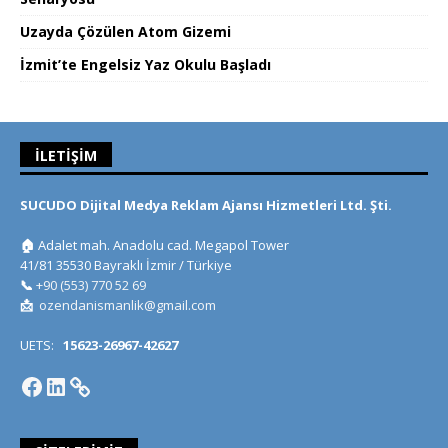
Uzayda Çözülen Atom Gizemi
İzmit’te Engelsiz Yaz Okulu Başladı
İLETIŞIM
SUCUDO Dijital Medya Reklam Ajansı Hizmetleri Ltd. Şti.
🏠
Adalet mah. Anadolu cad. Megapol Tower
41/81 35530 Bayraklı İzmir / Türkiye
📞
+90 (553) 770 52 69
📩
ozendanismanlik@gmail.com
UETS:
15623-26967-42627