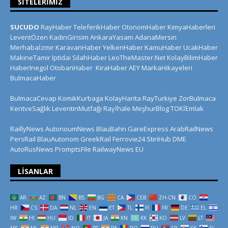
SITELERIMIZ
SUCUDO
RayHaber
TeleferikHaber
OtonomHaber
KimyaHaberleri
LeventÖzen
KadinGirisim
AnkaraYasam
AdanaMersin
Merhabaİzmir
KaravanHaber
YelkenHaber
KamuHaber
UcakHaber
MakineTamir
Iptidai
SilahHaber
LeoTheMaster.Net
KolayBilimHaber
HaberInegol
OtobanHaber
KiraHaber
AEY
MarkaHikayeleri
BulmacaHaber
BulmacaCevap
KomikKurbaga
KolayHarita
RayTurkiye
ZorBulmaca
KentveSağlık
LeventinMutfağı
Rayİhale
MeşhurBlog
TOKİEmlak
RaillyNews
AutonoumNews
BlauBahn
GareExpress
ArabRailNews
PersRail
BlauAutonom
GreekRail
Ferrovie24
StiriHub
DME
AutoRusNews
PromptsFile
RailwayNews EU
LISANLAR
AR
AZ
BN
BS
BG
CA
CEB
ZH-CN
CO
HR
CS
DA
NL
EN
ET
TL
FI
FR
DE
EL
IW
HI
HU
ID
IT
JA
KN
KK
KO
LV
LT
MS
ML
MR
NO
PT
PA
RO
RU
SR
SK
SL