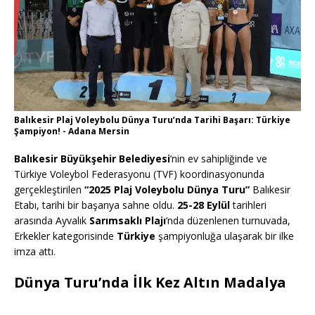
Balıkesir Plaj Voleybolu Dünya Turu’nda Tarihi Başarı: Türkiye
Şampiyon! - Adana Mersin
Balıkesir Büyükşehir Belediyesi
’nin ev sahipliğinde ve
Türkiye Voleybol Federasyonu (TVF) koordinasyonunda
gerçekleştirilen
“2025 Plaj Voleybolu Dünya Turu”
Balıkesir
Etabı, tarihi bir başarıya sahne oldu.
25-28 Eylül
tarihleri
arasında Ayvalık
Sarımsaklı Plajı
’nda düzenlenen turnuvada,
Erkekler kategorisinde
Türkiye
şampiyonluğa ulaşarak bir ilke
imza attı.
Dünya Turu’nda İlk Kez Altın Madalya