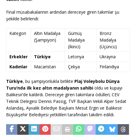
Final müsabakalarının ardından dereceye giren takımlar şu
şekilde belirlendi:
Kategori
Altın Madalya
Gümüş
Bronz
(Şampiyon)
Madalya
Madalya
(İkinci)
(Üçüncü)
Erkekler
Türkiye
Letonya
Ukrayna
Kadınlar
Macaristan
Çekya
Finlandiya
Türkiye
, bu şampiyonlukla birlikte
Plaj Voleybolu Dünya
Turu’nda ilk kez altın madalyanın sahibi
oldu ve kupayı
Balıkesir’de kaldırdı. Dereceye giren takımlara ödülleri; CEV
Teknik Delegesi Dennis Passig, TVF Başkan Vekili Alper Sedat
Aslandaş, Ayvalık Belediye Başkanı Mesut Ergin ve Balıkesir
Büyükşehir Belediyesi yetkilileri tarafından takdim edildi.