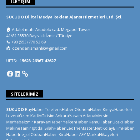
İLETIŞIM
SUCUDO Dijital Medya Reklam Ajansı Hizmetleri Ltd. Şti.
🏠
Adalet mah. Anadolu cad. Megapol Tower
41/81 35530 Bayraklı İzmir / Türkiye
📞
+90 (553) 770 52 69
📩
ozendanismanlik@gmail.com
UETS:
15623-26967-42627
SITELERIMIZ
SUCUDO
RayHaber
TeleferikHaber
OtonomHaber
KimyaHaberleri
LeventÖzen
KadinGirisim
AnkaraYasam
AdanaMersin
Merhabaİzmir
KaravanHaber
YelkenHaber
KamuHaber
UcakHaber
MakineTamir
Iptidai
SilahHaber
LeoTheMaster.Net
KolayBilimHaber
HaberInegol
OtobanHaber
KiraHaber
AEY
MarkaHikayeleri