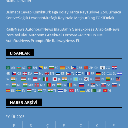
BulmacaHaber
BulmacaCevap
KomikKurbaga
KolayHarita
RayTurkiye
ZorBulmaca
KentveSağlık
LeventinMutfağı
Rayİhale
MeşhurBlog
TOKİEmlak
RaillyNews
AutonoumNews
BlauBahn
GareExpress
ArabRailNews
PersRail
BlauAutonom
GreekRail
Ferrovie24
StiriHub
DME
AutoRusNews
PromptsFile
RailwayNews EU
LISANLAR
AR
AZ
BN
BS
BG
CA
CEB
ZH-CN
CO
HR
CS
DA
NL
EN
ET
TL
FI
FR
DE
EL
IW
HI
HU
ID
IT
JA
KN
KK
KO
LV
LT
MS
ML
MR
NO
PT
PA
RO
RU
SR
SK
SL
ES
SV
TG
TA
TE
TH
TR
UK
UR
VI
HABER ARŞIVI
EYLÜL 2025
P
S
Ç
P
C
C
P