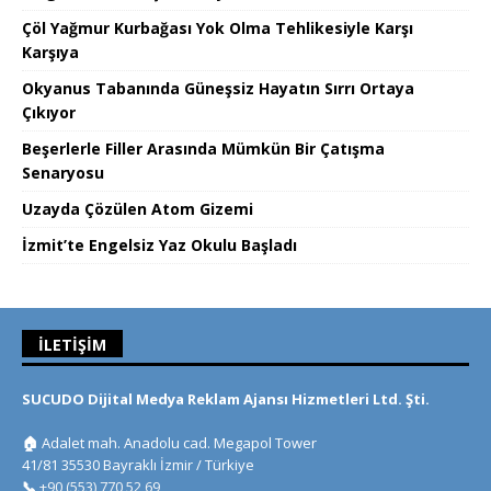
Çöl Yağmur Kurbağası Yok Olma Tehlikesiyle Karşı
Karşıya
Okyanus Tabanında Güneşsiz Hayatın Sırrı Ortaya
Çıkıyor
Beşerlerle Filler Arasında Mümkün Bir Çatışma
Senaryosu
Uzayda Çözülen Atom Gizemi
İzmit’te Engelsiz Yaz Okulu Başladı
İLETIŞIM
SUCUDO Dijital Medya Reklam Ajansı Hizmetleri Ltd. Şti.
🏠
Adalet mah. Anadolu cad. Megapol Tower
41/81 35530 Bayraklı İzmir / Türkiye
📞
+90 (553) 770 52 69