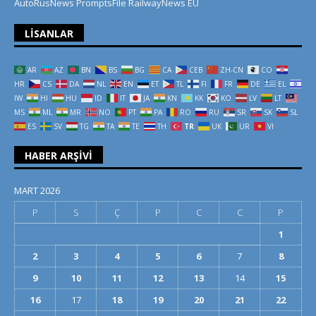
AutoRusNews
PromptsFile
RailwayNews EU
LISANLAR
AR
AZ
BN
BS
BG
CA
CEB
ZH-CN
CO
HR
CS
DA
NL
EN
ET
TL
FI
FR
DE
EL
IW
HI
HU
ID
IT
JA
KN
KK
KO
LV
LT
MS
ML
MR
NO
PT
PA
RO
RU
SR
SK
SL
ES
SV
TG
TA
TE
TH
TR
UK
UR
VI
HABER ARŞIVI
MART 2026
P
S
Ç
P
C
C
P
1
2
3
4
5
6
7
8
9
10
11
12
13
14
15
16
17
18
19
20
21
22