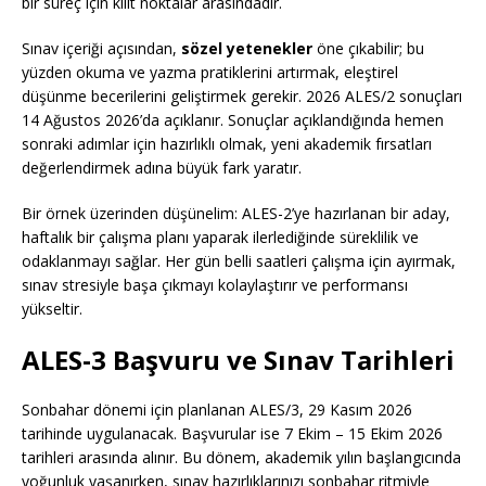
bir süreç için kilit noktalar arasındadır.
Sınav içeriği açısından,
sözel yetenekler
öne çıkabilir; bu
yüzden okuma ve yazma pratiklerini artırmak, eleştirel
düşünme becerilerini geliştirmek gerekir. 2026 ALES/2 sonuçları
14 Ağustos 2026’da açıklanır. Sonuçlar açıklandığında hemen
sonraki adımlar için hazırlıklı olmak, yeni akademik fırsatları
değerlendirmek adına büyük fark yaratır.
Bir örnek üzerinden düşünelim: ALES-2’ye hazırlanan bir aday,
haftalık bir çalışma planı yaparak ilerlediğinde süreklilik ve
odaklanmayı sağlar. Her gün belli saatleri çalışma için ayırmak,
sınav stresiyle başa çıkmayı kolaylaştırır ve performansı
yükseltir.
ALES-3 Başvuru ve Sınav Tarihleri
Sonbahar dönemi için planlanan ALES/3, 29 Kasım 2026
tarihinde uygulanacak. Başvurular ise 7 Ekim – 15 Ekim 2026
tarihleri arasında alınır. Bu dönem, akademik yılın başlangıcında
yoğunluk yaşanırken, sınav hazırlıklarınızı sonbahar ritmiyle