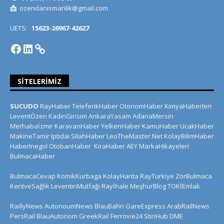
📩
ozendanismanlik@gmail.com
UETS:
15623-26967-42627
SITELERIMIZ
SUCUDO
RayHaber
TeleferikHaber
OtonomHaber
KimyaHaberleri
LeventÖzen
KadinGirisim
AnkaraYasam
AdanaMersin
Merhabaİzmir
KaravanHaber
YelkenHaber
KamuHaber
UcakHaber
MakineTamir
Iptidai
SilahHaber
LeoTheMaster.Net
KolayBilimHaber
HaberInegol
OtobanHaber
KiraHaber
AEY
MarkaHikayeleri
BulmacaHaber
BulmacaCevap
KomikKurbaga
KolayHarita
RayTurkiye
ZorBulmaca
KentveSağlık
LeventinMutfağı
Rayİhale
MeşhurBlog
TOKİEmlak
RaillyNews
AutonoumNews
BlauBahn
GareExpress
ArabRailNews
PersRail
BlauAutonom
GreekRail
Ferrovie24
StiriHub
DME