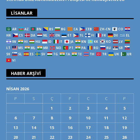
LISANLAR
AR
AZ
BN
BS
BG
CA
CEB
ZH-CN
CO
HR
CS
DA
NL
EN
ET
TL
FI
FR
DE
EL
IW
HI
HU
ID
IT
JA
KN
KK
KO
LV
LT
MS
ML
MR
NO
PT
PA
RO
RU
SR
SK
SL
ES
SV
TG
TA
TE
TH
TR
UK
UR
VI
HABER ARŞIVI
NISAN 2026
P
S
Ç
P
C
C
P
1
2
3
4
5
6
7
8
9
10
11
12
13
14
15
16
17
18
19
20
21
22
23
24
25
26