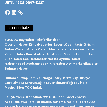
UETS:
15623-26967-42627
SITELERIMIZ
SUCUDO
RayHaber
TeleferikHaber
OtonomHaber
KimyaHaberleri
LeventÖzen
KadinGirisim
AnkaraYasam
AdanaMersin
Merhabaİzmir
KaravanHaber
YelkenHaber
KamuHaber
UcakHaber
MakineTamir
Iptidai
SilahHaber
LeoTheMaster.Net
KolayBilimHaber
HaberInegol
OtobanHaber
KiraHaber
AEY
MarkaHikayeleri
BulmacaHaber
BulmacaCevap
KomikKurbaga
KolayHarita
RayTurkiye
ZorBulmaca
KentveSağlık
LeventinMutfağı
Rayİhale
MeşhurBlog
TOKİEmlak
RaillyNews
AutonoumNews
BlauBahn
GareExpress
ArabRailNews
PersRail
BlauAutonom
GreekRail
Ferrovie24
StiriHub
DME
AutoRusNews
PromptsFile
RailwayNews EU