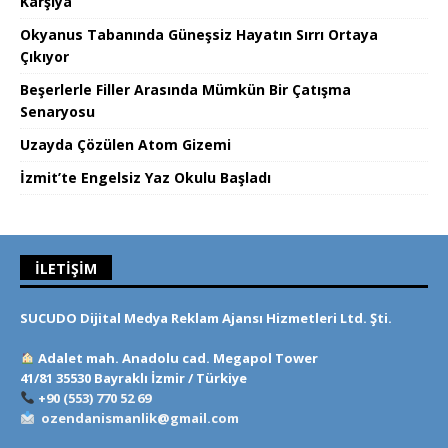
Karşıya
Okyanus Tabanında Güneşsiz Hayatın Sırrı Ortaya
Çıkıyor
Beşerlerle Filler Arasında Mümkün Bir Çatışma
Senaryosu
Uzayda Çözülen Atom Gizemi
İzmit’te Engelsiz Yaz Okulu Başladı
İLETIŞIM
SUCUDO Dijital Medya Reklam Ajansı Hizmetleri Ltd. Şti.
Adalet mah. Anadolu cad. Megapol Tower
41/81 35530 Bayraklı İzmir / Türkiye
+90 (553) 770 52 69
ozendanismanlik@gmail.com