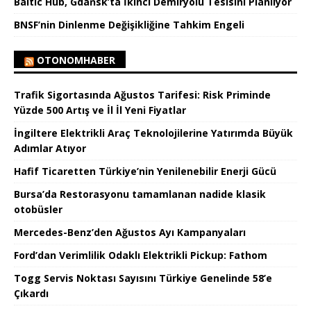
Baltic Hub, Gdańsk’ta İkinci Demiryolu Tesisini Planlıyor
BNSF’nin Dinlenme Değişikliğine Tahkim Engeli
OTONOMHABER
Trafik Sigortasında Ağustos Tarifesi: Risk Priminde
Yüzde 500 Artış ve İl İl Yeni Fiyatlar
İngiltere Elektrikli Araç Teknolojilerine Yatırımda Büyük
Adımlar Atıyor
Hafif Ticaretten Türkiye’nin Yenilenebilir Enerji Gücü
Bursa’da Restorasyonu tamamlanan nadide klasik
otobüsler
Mercedes-Benz’den Ağustos Ayı Kampanyaları
Ford’dan Verimlilik Odaklı Elektrikli Pickup: Fathom
Togg Servis Noktası Sayısını Türkiye Genelinde 58’e
Çıkardı