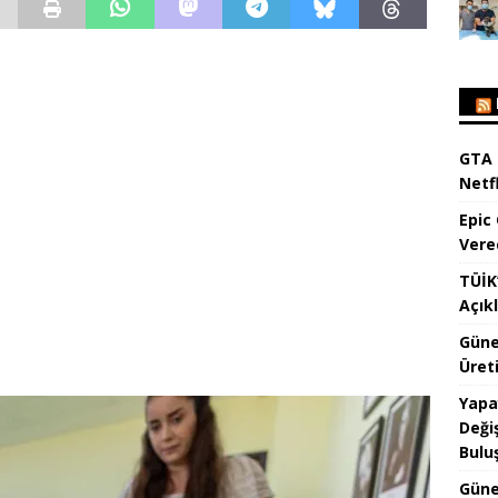
GTA 
Netfl
Epic
Vere
TÜİK’
Açık
Güne
Üreti
Yapa
Değiş
Bulu
Güne