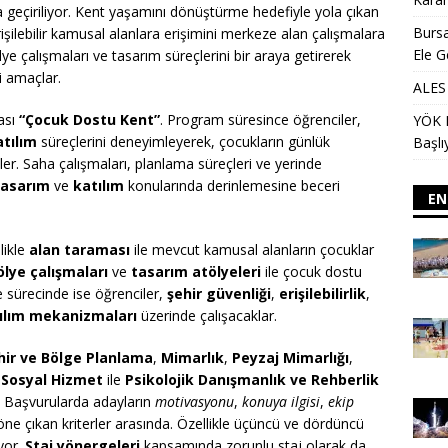
geçiriliyor. Kent yaşamını dönüştürme hedefiyle yola çıkan
Bursa
erişilebilir kamusal alanlara erişimini merkeze alan çalışmalara
Ele G
ye çalışmaları ve tasarım süreçlerini bir araya getirerek
i amaçlar.
ALES 
ası
“Çocuk Dostu Kent”
. Program süresince öğrenciler,
YÖK D
atılım
süreçlerini deneyimleyerek, çocukların günlük
Başlı
er. Saha çalışmaları, planlama süreçleri ve yerinde
tasarım
ve
katılım
konularında derinlemesine beceri
EN
likle
alan taraması
ile mevcut kamusal alanların çocuklar
ölye çalışmaları
ve
tasarım atölyeleri
ile çocuk dostu
e sürecinde ise öğrenciler,
şehir güvenliği
,
erişilebilirlik
,
ılım mekanizmaları
üzerinde çalışacaklar.
hir ve Bölge Planlama
,
Mimarlık
,
Peyzaj Mimarlığı
,
,
Sosyal Hizmet
ile
Psikolojik Danışmanlık ve Rehberlik
k. Başvurularda adayların
motivasyonu
,
konuya ilgisi
,
ekip
öne çıkan kriterler arasında. Özellikle üçüncü ve dördüncü
iyor.
Staj yönergeleri
kapsamında zorunlu staj olarak da