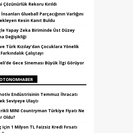
hi Çözünürlük Rekoru Kırıldı
 İnsanları Glueball Parçacığının Varlığını
ekleyen Kesin Kanıt Buldu
le Yapay Zeka Biriminde Üst Düzey
a Değişikliği
ve Türk Kızılay’dan Çocuklara Yönelik
Farkındalık Çalıştayı
eli’de Gece Sineması Büyük İlgi Görüyor
OTONOMHABER
otiv Endüstrisinin Temmuz İhracatı
ek Seviyeye Ulaştı
trikli MINI Countryman Türkiye Fiyatı Ne
r Oldu?
için 1 Milyon TL Faizsiz Kredi Fırsatı