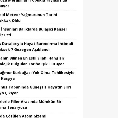
üzü Meraklıları Topuklu Yaylası’nda
şuyor
eid Meteor Yağmurunun Tarihi
kkak Oldu
 İnsanları Balıklarda Bulaşıcı Kanser
t Etti
 Datalarıyla Hayat Barındırma İhtimali
üksek 7 Gezegen Açıklandı
nın Bilinen En Eski Silahı Hangisi?
olojik Bulgular Tarihe Işık Tutuyor
Yağmur Kurbağası Yok Olma Tehlikesiyle
 Karşıya
nus Tabanında Güneşsiz Hayatın Sırrı
ya Çıkıyor
rlerle Filler Arasında Mümkün Bir
şma Senaryosu
da Çözülen Atom Gizemi