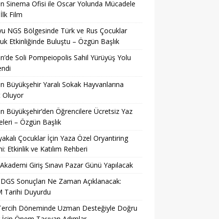
n Sinema Ofisi ile Oscar Yolunda Mücadele
İlk Film
u NGS Bölgesinde Türk ve Rus Çocuklar
uk Etkinliğinde Buluştu – Özgün Başlık
n’de Soli Pompeiopolis Sahil Yürüyüş Yolu
endi
n Büyükşehir Yaralı Sokak Hayvanlarına
 Oluyor
n Büyükşehir’den Öğrencilere Ücretsiz Yaz
eleri – Özgün Başlık
yakalı Çocuklar İçin Yaza Özel Oryantiring
mi: Etkinlik ve Katılım Rehberi
kademi Giriş Sınavı Pazar Günü Yapılacak
 DGS Sonuçları Ne Zaman Açıklanacak:
 Tarihi Duyurdu
Tercih Döneminde Uzman Desteğiyle Doğru
 İçin Önem Taşıyan Adımlar