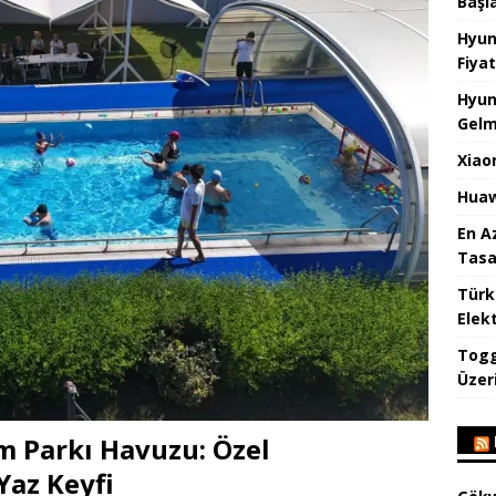
Başl
Hyun
Fiyat
Hyun
Gelm
Xiao
Huaw
En A
Tasa
Türk
Elekt
Togg
Üzeri
m Parkı Havuzu: Özel
Yaz Keyfi