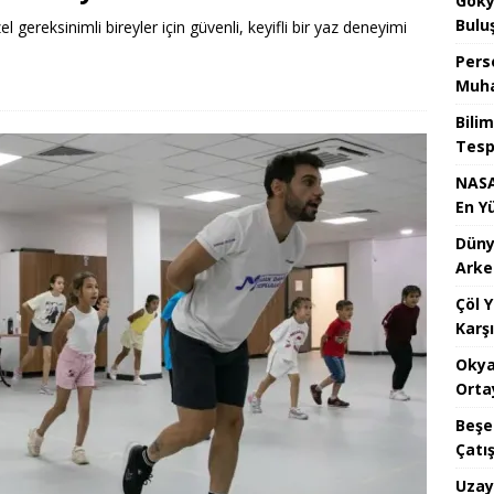
Göky
Bulu
gereksinimli bireyler için güvenli, keyifli bir yaz deneyimi
Pers
Muha
Bilim
Tespi
NASA
En Y
Dünya
Arke
Çöl 
Karşı
Okya
Orta
Beşe
Çatı
Uzay