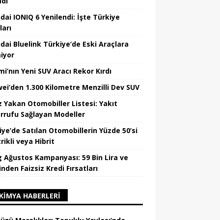
adı
dai IONIQ 6 Yenilendi: İşte Türkiye
ları
dai Bluelink Türkiye’de Eski Araçlara
iyor
mi’nın Yeni SUV Aracı Rekor Kırdı
ei’den 1.300 Kilometre Menzilli Dev SUV
z Yakan Otomobiller Listesi: Yakıt
rrufu Sağlayan Modeller
iye’de Satılan Otomobillerin Yüzde 50’si
rikli veya Hibrit
 Ağustos Kampanyası: 59 Bin Lira ve
nden Faizsiz Kredi Fırsatları
KIMYA HABERLERI