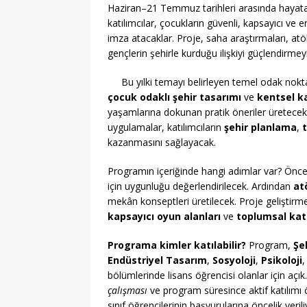
Haziran–21 Temmuz tarihleri arasında hayata 
katılımcılar, çocukların güvenli, kapsayıcı ve 
imza atacaklar. Proje, saha araştırmaları, atöl
gençlerin şehirle kurduğu ilişkiyi güçlendirmey
Bu yılki temayı belirleyen temel odak nokt
çocuk odaklı şehir tasarımı
ve
kentsel k
yaşamlarına dokunan pratik öneriler üretecekl
uygulamalar, katılımcıların
şehir planlama
,
kazanmasını sağlayacak.
Programın içeriğinde hangi adımlar var? Önce
için uygunluğu değerlendirilecek. Ardından
at
mekân konseptleri üretilecek. Proje geliştirm
kapsayıcı oyun alanları
ve
toplumsal kat
Programa kimler katılabilir?
Program,
Şe
Endüstriyel Tasarım
,
Sosyoloji
,
Psikoloji
bölümlerinde lisans öğrencisi olanlar için açı
çalışması
ve program süresince aktif katılımı 
sınıf öğrencilerinin başvurularına öncelik veril