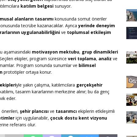
tılımcılara
katılım belgesi
sunuyor.
amusal alanların tasarımı
konusunda somut öneriler
onusunda tecrübe kazanacaklar. Ayrıca
yerinde deneyim
arlarının uygulanabilirliğini
ve
toplumsal etkileşim
u aşamasındaki
motivasyon mektubu
,
grup dinamikleri
 Seçilen ekipler, program süresince
veri toplama
,
analiz
ve
tamamlar. Program sonunda sunumlar ve
bilimsel
an
prototipler ortaya konur.
ekipleri
yle yakın çalışma, katılımcılara
gerçekşehir
katılımı, tasarım kararlarının merkezine alınır; bu da genç
vik eder.
 önerileri,
şehir plancısı
ve
tasarımcı
ekiplerin etkileşimli
etimler
için uygulanabilir,
çocuk dostu kent vizyonu
erine referans olur.