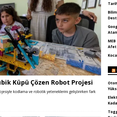
Tari
Bilim
Dest
Goog
Atam
MEB 
Afet 
Koca
ubik Küpü Çözen Robot Projesi
Otom
Yüks
esiyle kodlama ve robotik yeteneklerini geliştirirken fark
Elek
Kada
Togg 