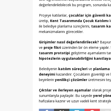
değerlendirilebilecek bu program, sonunda ka
Projeye katılanlar,
çocuklar için güvenli k
üretip,
Kent Tasarımında Çocuk Katılımı
k
ile belediye planlama süreçlerini,
tasarım kar
mekanizmalarını görecekler.
Girişimler nasıl değerlendirilecek?
Başvur
ve
proje fikri
üzerinden bir ön eleme yapılır.
tasarım prototipi
geliştirme aşamalarını 
hipotezlerin uygulanabilirliğini kanıtlay
Belediyenin
katılım süreçleri
ve
planlama 
deneyimi
kazandırır. Çocukların güvenliği ve 
beyinlerin
yenilikçi çözümler
üretmesini teş
Çıktılar ve ilerleyen aşamalar
olarak proje
sunumlarıyla paylaşılır. Bu sayede
yerel yön
hafızalara kazınır ve uzun vadeli kent stratejil