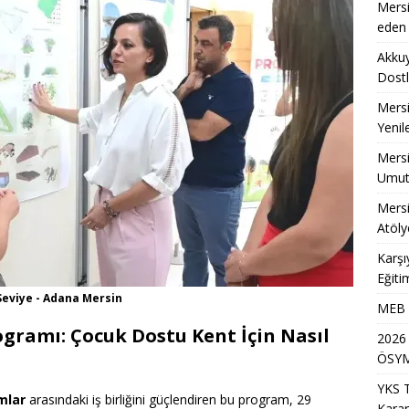
Mersi
eden 
Akkuy
Dostl
Mersi
Yenil
Mersi
Umut
Mersi
Atöly
Karşı
Eğiti
Seviye - Adana Mersin
MEB A
gramı: Çocuk Dostu Kent İçin Nasıl
2026
ÖSYM
YKS 
mlar
arasındaki iş birliğini güçlendiren bu program, 29
Karar