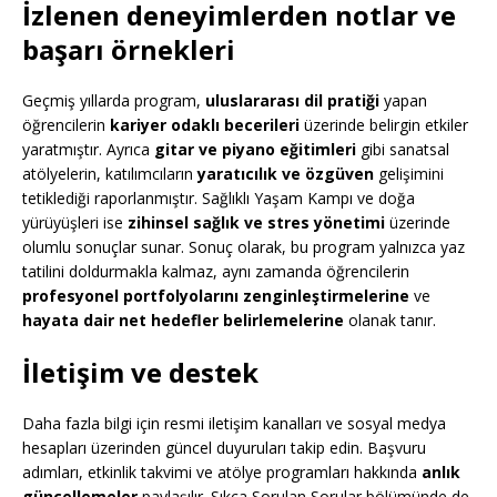
İzlenen deneyimlerden notlar ve
başarı örnekleri
Geçmiş yıllarda program,
uluslararası dil pratiği
yapan
öğrencilerin
kariyer odaklı becerileri
üzerinde belirgin etkiler
yaratmıştır. Ayrıca
gitar ve piyano eğitimleri
gibi sanatsal
atölyelerin, katılımcıların
yaratıcılık ve özgüven
gelişimini
tetiklediği raporlanmıştır. Sağlıklı Yaşam Kampı ve doğa
yürüyüşleri ise
zihinsel sağlık ve stres yönetimi
üzerinde
olumlu sonuçlar sunar. Sonuç olarak, bu program yalnızca yaz
tatilini doldurmakla kalmaz, aynı zamanda öğrencilerin
profesyonel portfolyolarını zenginleştirmelerine
ve
hayata dair net hedefler belirlemelerine
olanak tanır.
İletişim ve destek
Daha fazla bilgi için resmi iletişim kanalları ve sosyal medya
hesapları üzerinden güncel duyuruları takip edin. Başvuru
adımları, etkinlik takvimi ve atölye programları hakkında
anlık
güncellemeler
paylaşılır. Sıkça Sorulan Sorular bölümünde de