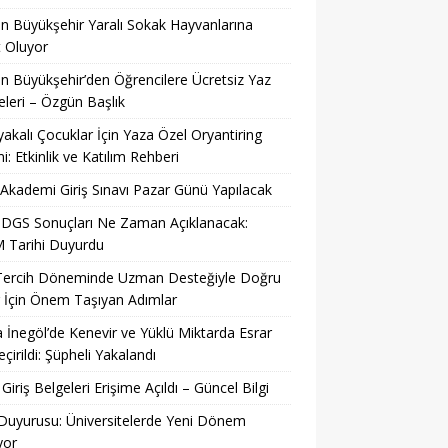
n Büyükşehir Yaralı Sokak Hayvanlarına
 Oluyor
n Büyükşehir’den Öğrencilere Ücretsiz Yaz
eleri – Özgün Başlık
yakalı Çocuklar İçin Yaza Özel Oryantiring
mi: Etkinlik ve Katılım Rehberi
kademi Giriş Sınavı Pazar Günü Yapılacak
 DGS Sonuçları Ne Zaman Açıklanacak:
 Tarihi Duyurdu
Tercih Döneminde Uzman Desteğiyle Doğru
 İçin Önem Taşıyan Adımlar
 İnegöl’de Kenevir ve Yüklü Miktarda Esrar
eçirildi: Şüpheli Yakalandı
Giriş Belgeleri Erişime Açıldı – Güncel Bilgi
uyurusu: Üniversitelerde Yeni Dönem
yor