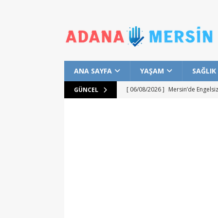
ANA SAYFA
YAŞAM
SAĞLIK
[ 06/08/2026 ]
Mersin’de Engelsi
GÜNCEL
ADANAMERSİN
[ 06/08/2026 ]
Mersin’de Ücretsi
ADANAMERSİN
[ 06/08/2026 ]
Mersin Sinema Ofi
[ 01/08/2026 ]
Akkuyu NGS Bölges
Başlık
ADANAMERSİN
[ 06/08/2026 ]
Mersinli Çocukla