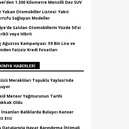
ei’den 1.300 Kilometre Menzilli Dev SUV
z Yakan Otomobiller Listesi: Yakıt
rrufu Sağlayan Modeller
iye’de Satılan Otomobillerin Yüzde 50’si
rikli veya Hibrit
 Ağustos Kampanyası: 59 Bin Lira ve
nden Faizsiz Kredi Fırsatları
KIMYA HABERLERI
üzü Meraklıları Topuklu Yaylası’nda
şuyor
eid Meteor Yağmurunun Tarihi
kkak Oldu
 İnsanları Balıklarda Bulaşıcı Kanser
t Etti
 Datalarıyla Hayat Barındırma İhtimali