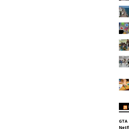
GTA 
Netfl