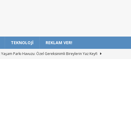
TEKNOLOJI
REKLAM VER!
z Yaşam Parkı Havuzu: Özel Gereksinimli Bireylerin Yaz Keyfi
z Halk Oyunları Kursu Çocuklardan Yoğun İlgi Görüyor
si ile Oscar Yolunda Mücadele eden İlk Film
ADANAMERSİN
inde Türk ve Rus Çocuklar Dostluk Etkinliğinde Buluştu – Özgün
rdan Rubik Küpü Çözen Robot Projesi
ADANAMERSİN