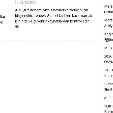
02/12/2025
Mersi
AÖF güz dönemi vize sınavlarının tarihleri için
Umut
bilgilendirici rehber. Güncel tarihleri kaçırmamak
tlar
Mersi
için hızlı ve güvenilir kaynaklardan kontrol edin.
 ve
Atöly
😎
Karşı
Eğiti
MEB A
2026
ÖSYM
YKS 
Karar
Bursa
Ele G
ALES 
YÖK D
Başlı