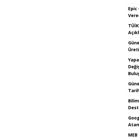
Epic
Vere
TÜİK’
Açık
Güne
Üreti
Yapa
Değiş
Bulu
Güne
Tari
Bilim
Dest
Goog
Atam
MEB 