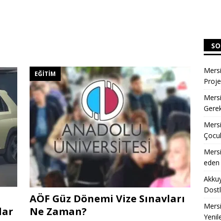
SO
Mersi
EĞITIM
Proje
Mersi
Gerek
Mersi
Çocuk
Mersi
eden 
Akkuy
Dostl
AÖF Güz Dönemi Vize Sınavları
Mersi
lar
Ne Zaman?
Yenil