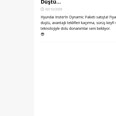
Düştü…
02/12/2025
Hyundai Inster’in Dynamic Paketi satışta! Fiya
düştü, avantajlı teklifleri kaçırma, sürüş keyfi
teknolojiyle dolu donanımlar seni bekliyor.
😎