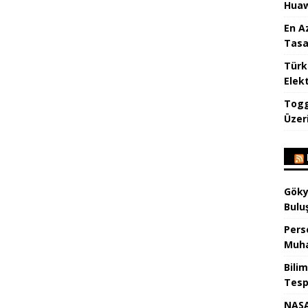
Huaw
En A
Tasa
Türk
Elekt
Togg
Üzeri
Göky
Bulu
Pers
Muha
Bilim
Tespi
NASA