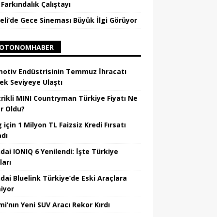
Farkındalık Çalıştayı
eli’de Gece Sineması Büyük İlgi Görüyor
OTONOMHABER
otiv Endüstrisinin Temmuz İhracatı
ek Seviyeye Ulaştı
trikli MINI Countryman Türkiye Fiyatı Ne
r Oldu?
için 1 Milyon TL Faizsiz Kredi Fırsatı
adı
dai IONIQ 6 Yenilendi: İşte Türkiye
ları
dai Bluelink Türkiye’de Eski Araçlara
iyor
mi’nın Yeni SUV Aracı Rekor Kırdı