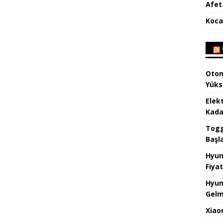
Afet 
Koca
Otom
Yüks
Elek
Kada
Togg 
Başl
Hyun
Fiyat
Hyun
Gelm
Xiao