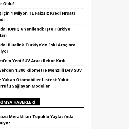
r Oldu?
için 1 Milyon TL Faizsiz Kredi Fırsatı
adı
dai IONIQ 6 Yenilendi: İşte Türkiye
ları
dai Bluelink Türkiye’de Eski Araçlara
iyor
mi’nın Yeni SUV Aracı Rekor Kırdı
ei’den 1.300 Kilometre Menzilli Dev SUV
z Yakan Otomobiller Listesi: Yakıt
rrufu Sağlayan Modeller
KIMYA HABERLERI
üzü Meraklıları Topuklu Yaylası’nda
şuyor