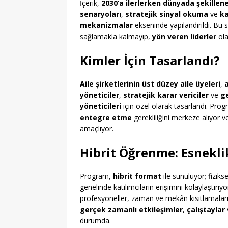
İçerik,
2030’a ilerlerken dünyada şekillen
senaryoları
,
stratejik sinyal okuma
ve
ka
mekanizmalar
ekseninde yapılandırıldı. Bu 
sağlamakla kalmayıp,
yön veren liderler
ola
Kimler İçin Tasarlandı?
Aile şirketlerinin üst düzey aile üyeleri
,
yöneticiler
,
stratejik karar vericiler
ve
ge
yöneticileri
için özel olarak tasarlandı. Pro
entegre etme
gerekliliğini merkeze alıyor ve
amaçlıyor.
Hibrit Öğrenme: Esneklik 
Program,
hibrit format
ile sunuluyor; fizik
genelinde katılımcıların erişimini kolaylaştırı
profesyoneller, zaman ve mekân kısıtlamalarına
gerçek zamanlı etkileşimler
,
çalıştaylar
durumda.