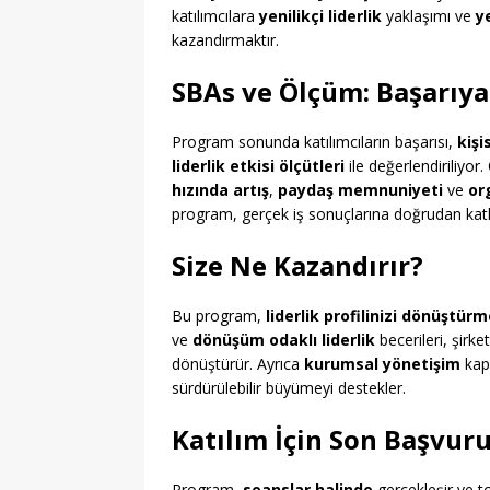
katılımcılara
yenilikçi liderlik
yaklaşımı ve
y
kazandırmaktır.
SBAs ve Ölçüm: Başarıya
Program sonunda katılımcıların başarısı,
kişi
liderlik etkisi ölçütleri
ile değerlendiriliyor.
hızında artış
,
paydaş memnuniyeti
ve
or
program, gerçek iş sonuçlarına doğrudan katk
Size Ne Kazandırır?
Bu program,
liderlik profilinizi dönüştür
ve
dönüşüm odaklı liderlik
becerileri, şirket
dönüştürür. Ayrıca
kurumsal yönetişim
kapa
sürdürülebilir büyümeyi destekler.
Katılım İçin Son Başvur
Program,
seanslar halinde
gerçekleşir ve t