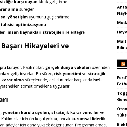
rsizliğe karşı dayanıklılık
geliştirme
Anta
arar alma
süreçleri
Nayl
sal yönetişim
uyumunu güçlendirme
Muda
tahsisi optimizasyonu
Hayv
leri,
insan kaynakları stratejileri
ile entegre
Malt
 Başarı Hikayeleri ve
Bilin
öprü kuruyor. Katılımcılar,
gerçek dünya vakaları
üzerinden
nları
geliştiriyorlar. Bu süreç,
risk yönetimi
ve
stratejik
Ford’
 karar alma
süreçlerinde, acil durumlar karşısında
hızlı
Fat
yetenekleri somut örneklerle uygulanır.
Togg
arı
Gene
Otom
r
,
yönetim kurulu üyeleri
,
stratejik karar vericiler
ve
Yüks
. Katılımcılar için ön koşul yoktur; ancak
kurumsal liderlik
Elek
an adaylar için daha yüksek değer sunar. Programın amacı,