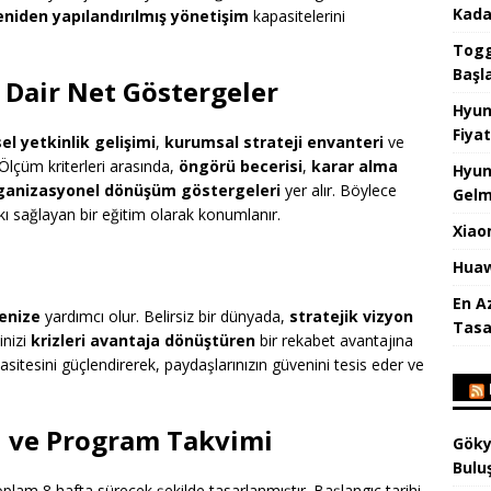
Kada
eniden yapılandırılmış yönetişim
kapasitelerini
Togg 
Başl
 Dair Net Göstergeler
Hyun
Fiyat
sel yetkinlik gelişimi
,
kurumsal strateji envanteri
ve
 Ölçüm kriterleri arasında,
öngörü becerisi
,
karar alma
Hyun
ganizasyonel dönüşüm göstergeleri
yer alır. Böylece
Gelm
ı sağlayan bir eğitim olarak konumlanır.
Xiao
Huaw
En A
menize
yardımcı olur. Belirsiz bir dünyada,
stratejik vizyon
Tasa
inizi
krizleri avantaja dönüştüren
bir rekabet avantajına
sitesini güçlendirerek, paydaşlarınızın güvenini tesis eder ve
u ve Program Takvimi
Göky
Bulu
oplam 8 hafta sürecek şekilde tasarlanmıştır. Başlangıç tarihi