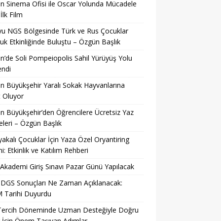
n Sinema Ofisi ile Oscar Yolunda Mücadele
İlk Film
u NGS Bölgesinde Türk ve Rus Çocuklar
uk Etkinliğinde Buluştu – Özgün Başlık
n’de Soli Pompeiopolis Sahil Yürüyüş Yolu
endi
n Büyükşehir Yaralı Sokak Hayvanlarına
 Oluyor
n Büyükşehir’den Öğrencilere Ücretsiz Yaz
eleri – Özgün Başlık
yakalı Çocuklar İçin Yaza Özel Oryantiring
mi: Etkinlik ve Katılım Rehberi
kademi Giriş Sınavı Pazar Günü Yapılacak
 DGS Sonuçları Ne Zaman Açıklanacak:
 Tarihi Duyurdu
Tercih Döneminde Uzman Desteğiyle Doğru
 İçin Önem Taşıyan Adımlar