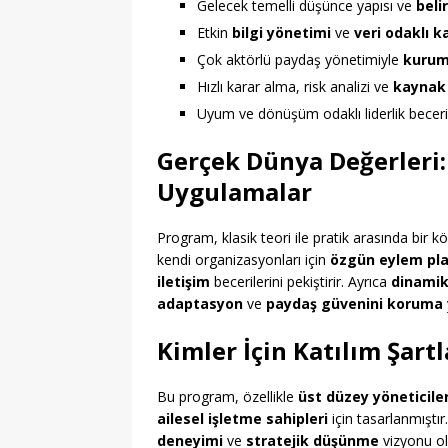
Gelecek temelli düşünce yapısı ve
beli
Etkin
bilgi yönetimi
ve
veri odaklı k
Çok aktörlü paydaş yönetimiyle
kurum
Hızlı karar alma, risk analizi ve
kaynak 
Uyum ve dönüşüm odaklı liderlik beceri
Gerçek Dünya Değerleri:
Uygulamalar
Program, klasik teori ile pratik arasında bir k
kendi organizasyonları için
özgün eylem pla
iletişim
becerilerini pekiştirir. Ayrıca
dinamik
adaptasyon
ve
paydaş güvenini koruma
Kimler İçin Katılım Şartl
Bu program, özellikle
üst düzey yöneticile
ailesel işletme sahipleri
için tasarlanmıştır
deneyimi
ve
stratejik düşünme
vizyonu ol