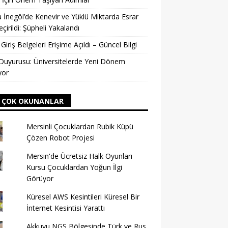
 İnegöl’de Kenevir ve Yüklü Miktarda Esrar
eçirildi: Şüpheli Yakalandı
Giriş Belgeleri Erişime Açıldı – Güncel Bilgi
uyurusu: Üniversitelerde Yeni Dönem
yor
 ÇOK OKUNANLAR
Mersinli Çocuklardan Rubik Küpü
Çözen Robot Projesi
Mersin'de Ücretsiz Halk Oyunları
Kursu Çocuklardan Yoğun İlgi
Görüyor
Küresel AWS Kesintileri Küresel Bir
İnternet Kesintisi Yarattı
Akkuyu NGS Bölgesinde Türk ve Rus