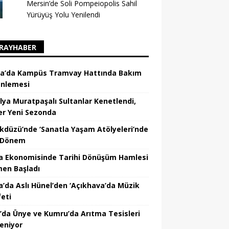
Mersin’de Soli Pompeiopolis Sahil
Yürüyüş Yolu Yenilendi
RAYHABER
a’da Kampüs Tramvay Hattında Bakım
nlemesi
lya Muratpaşalı Sultanlar Kenetlendi,
er Yeni Sezonda
ikdüzü’nde ‘Sanatla Yaşam Atölyeleri’nde
 Dönem
a Ekonomisinde Tarihi Dönüşüm Hamlesi
en Başladı
a’da Aslı Hünel’den ‘Açıkhava’da Müzik
feti
’da Ünye ve Kumru’da Arıtma Tesisleri
leniyor