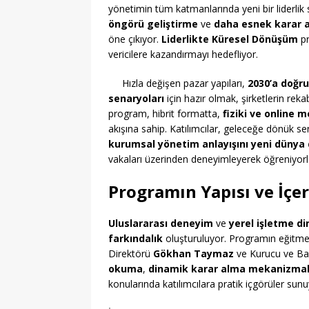
yönetimin tüm katmanlarında yeni bir liderlik 
öngörü geliştirme
ve
daha esnek karar 
öne çıkıyor.
Liderlikte Küresel Dönüşüm
pr
vericilere kazandırmayı hedefliyor.
Hızla değişen pazar yapıları,
2030’a doğru
senaryoları
için hazır olmak, şirketlerin rek
program, hibrit formatta,
fiziki ve online m
akışına sahip. Katılımcılar, geleceğe dönük s
kurumsal yönetim anlayışını yeni düny
vakaları üzerinden deneyimleyerek öğreniyorl
Programın Yapısı ve İçe
Uluslararası deneyim
ve
yerel işletme di
farkındalık
oluşturuluyor. Programın eğitme
Direktörü
Gökhan Taymaz
ve Kurucu ve B
okuma
,
dinamik karar alma mekanizmal
konularında katılımcılara pratik içgörüler sunu