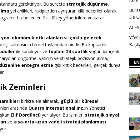
standartı gerektiriyor. Bu süreçte
stratejik düşünme
,
Bursa
alma
yetkinlikleri, rakiplerden ayrıştıran kilit beceriler olarak
Ele G
ogramı, bu becerileri üst düzey yöneticilere ve karar
ALES 
YÖK D
 yeni ekonomik etki alanları
ve
çoklu gelecek
Başlı
abetçi kalmasının temel taşlarından biridir. Bu kapsamlı
odüller
ile sunuluyor ve
toplam 24 saatlik
yoğun bir içerik
enaryoları öngörme, yatırım ve stratejik pozisyon alma,
EN
a düzenine entegre etme
gibi kritik becerileri, gerçek dünya
ar.
rik Zeminleri
namikleri
birlikte ele alınarak,
güçlü bir küresel
nleri arasında
Quatro International Inc.
in Yönetici
aşkan
Elif Dördüncü
yer alıyor. Bu isimler,
stratejik sinyal
arı
ve
kısa-orta-uzun vadeli strateji planlaması
yor.