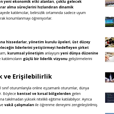
en yeni ekonomik etki alanları
,
çoklu gelecek
rar alma süreçlerini hızlandıran dinamik
sayede katılımcılar, belirsizlik ortamında sadece uyum
rak konumlanmayı öğreniyorlar.
ana hissedarlar
,
yönetim kurulu üyeleri
,
üst düzey
leceğin liderlerini yetiştirmeyi hedefleyen şirket
gram,
kurumsal yönetişim
anlayışını
yeni dünya düzenine
 katılımcıların
güçlü bir liderlik vizyonu
geliştirmelerini
ve Erişilebilirlik
sel sınıf oturumlarıyla online eşzamanlı oturumlar, dünya
yor. Böylece
kentsel ve kırsal bölgelerden
gelen
 takılmadan yüksek nitelikli eğitime katılabiliyor. Ayrıca
ve
vakâ çalışmaları
ile öğrenme deneyimi zenginleştirilmiş