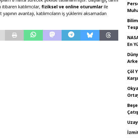
Pers
ibaren katılımcılar,
fiziksel ve online oturumlar
ile
Muha
 yapının avantajı, katılımcıların iş yüklerini aksamadan
Bilim
Tespi
NASA
En Y
Dünya
Arke
Çöl 
Karşı
Okya
Orta
Beşe
Çatı
Uzay
İzmi