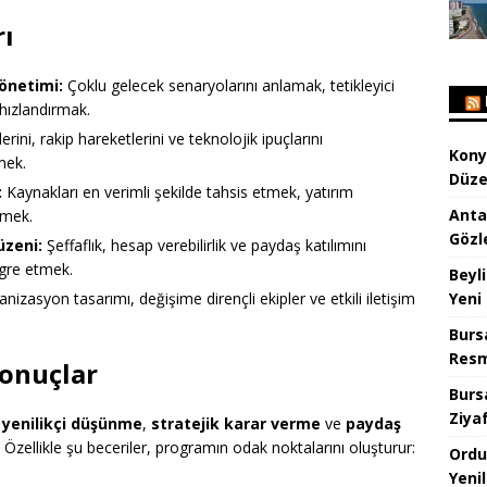
rı
Yönetimi:
Çoklu gelecek senaryolarını anlamak, tetikleyici
 hızlandırmak.
erini, rakip hareketlerini ve teknolojik ipuçlarını
Kony
mek.
Düze
:
Kaynakları en verimli şekilde tahsis etmek, yatırım
Anta
tmek.
Gözl
zeni:
Şeffaflık, hesap verebilirlik ve paydaş katılımını
egre etmek.
Beyl
Yeni
izasyon tasarımı, değişime dirençli ekipler ve etkili iletişim
Burs
Resm
Sonuçlar
Burs
Ziya
,
yenilikçi düşünme
,
stratejik karar verme
ve
paydaş
Özellikle şu beceriler, programın odak noktalarını oluşturur:
Ordu
Yeni