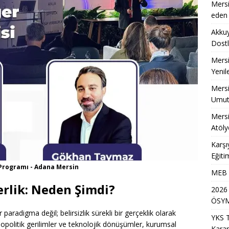
Mersi
eden 
Akkuy
Dostl
Mersi
Yenil
Mersi
Umut
Mersi
Atöly
Karşı
Eğiti
 Programı - Adana Mersin
MEB A
derlik: Neden Şimdi?
2026
ÖSYM
 paradigma değil; belirsizlik sürekli bir gerçeklik olarak
YKS 
opolitik gerilimler ve teknolojik dönüşümler, kurumsal
Karar