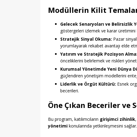
Modüllerin Kilit Temala
Gelecek Senaryoları ve Belirsizlik 
göstergeleri izlemek ve karar üretimini
Stratejik Sinyal Okuma:
Pazar sinyall
yorumlayarak rekabet avantajı elde et
Yatırım ve Stratejik Pozisyon Alma
önceliklerini belirlemek ve riskleri yöne
Kurumsal Yönetimde Yeni Dünya Dü
güçlendiren yönetişim modellerini ent
Liderlik ve Örgüt Kültürü:
Esnek organ
becerileri.
Öne Çıkan Beceriler ve 
Bu program, katılımcıların
girişimci zihinlik
yönetimi
konularında yetkinleşmesini sağlar. 