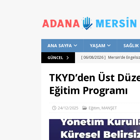
ANA SAYFA
YAŞAM
SAĞLIK
[ 06/08/2026 ]
Mersin’de Engelsi
GÜNCEL
ADANAMERSİN
TKYD’den Üst Düze
[ 06/08/2026 ]
Mersin’de Ücretsi
Eğitim Programı
ADANAMERSİN
[ 06/08/2026 ]
Mersin Sinema Ofi
24/12/2025
Eğitim
,
MANŞET
[ 01/08/2026 ]
Akkuyu NGS Bölges
Başlık
ADANAMERSİN
[ 06/08/2026 ]
Mersinli Çocukla