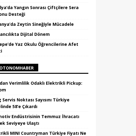
lya’da Yangın Sonrası Çiftçilere Sera
onu Desteği
nya’da Zeytin Sineğiyle Mücadele
ancılıkta Dijital Dönem
epe’de Yaz Okulu Öğrencilerine Afet
ci
OTONOMHABER
dan Verimlilik Odaklı Elektrikli Pickup:
hom
 Servis Noktası Sayısını Türkiye
linde 58’e Çıkardı
otiv Endüstrisinin Temmuz İhracatı
ek Seviyeye Ulaştı
trikli MINI Countryman Türkiye Fiyatı Ne