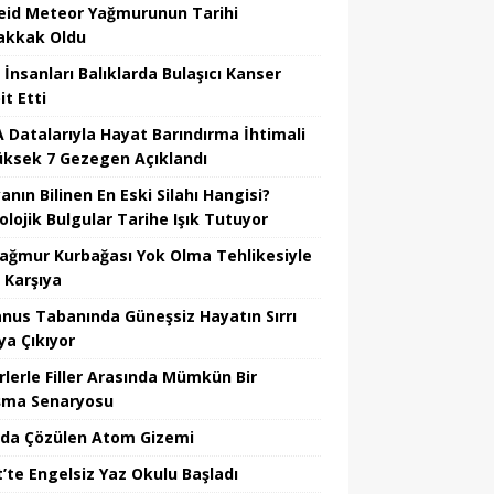
eid Meteor Yağmurunun Tarihi
kkak Oldu
 İnsanları Balıklarda Bulaşıcı Kanser
t Etti
 Datalarıyla Hayat Barındırma İhtimali
üksek 7 Gezegen Açıklandı
nın Bilinen En Eski Silahı Hangisi?
olojik Bulgular Tarihe Işık Tutuyor
Yağmur Kurbağası Yok Olma Tehlikesiyle
 Karşıya
nus Tabanında Güneşsiz Hayatın Sırrı
ya Çıkıyor
rlerle Filler Arasında Mümkün Bir
şma Senaryosu
da Çözülen Atom Gizemi
t’te Engelsiz Yaz Okulu Başladı