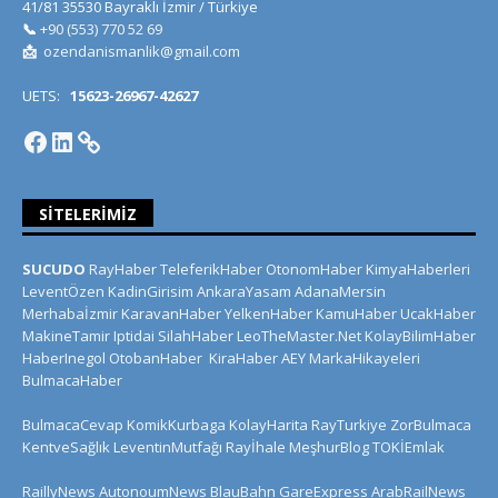
41/81 35530 Bayraklı İzmir / Türkiye
📞
+90 (553) 770 52 69
📩
ozendanismanlik@gmail.com
UETS:
15623-26967-42627
SITELERIMIZ
SUCUDO
RayHaber
TeleferikHaber
OtonomHaber
KimyaHaberleri
LeventÖzen
KadinGirisim
AnkaraYasam
AdanaMersin
Merhabaİzmir
KaravanHaber
YelkenHaber
KamuHaber
UcakHaber
MakineTamir
Iptidai
SilahHaber
LeoTheMaster.Net
KolayBilimHaber
HaberInegol
OtobanHaber
KiraHaber
AEY
MarkaHikayeleri
BulmacaHaber
BulmacaCevap
KomikKurbaga
KolayHarita
RayTurkiye
ZorBulmaca
KentveSağlık
LeventinMutfağı
Rayİhale
MeşhurBlog
TOKİEmlak
RaillyNews
AutonoumNews
BlauBahn
GareExpress
ArabRailNews