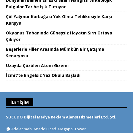
Dünyanın Bilinen En Eski Silahı Hangisi? Arkeolojik
Bulgular Tarihe Işık Tutuyor
Çöl Yağmur Kurbağası Yok Olma Tehlikesiyle Karşı
Karşıya
Okyanus Tabanında Güneşsiz Hayatın Sırrı Ortaya
Çıkıyor
Beşerlerle Filler Arasında Mümkün Bir Çatışma
Senaryosu
Uzayda Çözülen Atom Gizemi
İzmit’te Engelsiz Yaz Okulu Başladı
İLETIŞIM
SUCUDO Dijital Medya Reklam Ajansı Hizmetleri Ltd. Şti.
🏠
Adalet mah. Anadolu cad. Megapol Tower