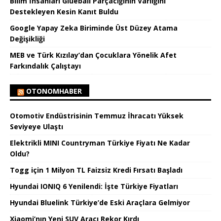
Bilim İnsanları Glueball Parçacığının Varlığını
Destekleyen Kesin Kanıt Buldu
Google Yapay Zeka Biriminde Üst Düzey Atama
Değişikliği
MEB ve Türk Kızılay’dan Çocuklara Yönelik Afet
Farkındalık Çalıştayı
OTONOMHABER
Otomotiv Endüstrisinin Temmuz İhracatı Yüksek
Seviyeye Ulaştı
Elektrikli MINI Countryman Türkiye Fiyatı Ne Kadar
Oldu?
Togg için 1 Milyon TL Faizsiz Kredi Fırsatı Başladı
Hyundai IONIQ 6 Yenilendi: İşte Türkiye Fiyatları
Hyundai Bluelink Türkiye’de Eski Araçlara Gelmiyor
Xiaomi’nın Yeni SUV Aracı Rekor Kırdı