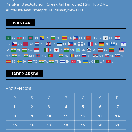
PersRail
BlauAutonom
GreekRail
Ferrovie24
StiriHub
DME
AutoRusNews
PromptsFile
RailwayNews EU
LISANLAR
AR
AZ
BN
BS
BG
CA
CEB
ZH-CN
CO
HR
CS
DA
NL
EN
ET
TL
FI
FR
DE
EL
IW
HI
HU
ID
IT
JA
KN
KK
KO
LV
LT
MS
ML
MR
NO
PT
PA
RO
RU
SR
SK
SL
ES
SV
TG
TA
TE
TH
TR
UK
UR
VI
HABER ARŞIVI
HAZIRAN 2026
P
S
Ç
P
C
C
P
1
2
3
4
5
6
7
8
9
10
11
12
13
14
15
16
17
18
19
20
21